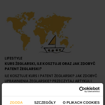
LIFESTYLE
KURS ŻEGLARSKI, ILE KOSZTUJE ORAZ JAK ZDOBYĆ
PATENT ŻEGLARSKI?
ILE KOSZTUJE KURS I PATENT ŻEGLARSKI? JAK ZDOBYĆ
UPRAWNIENIA ŻEGLARSKIE? PRZECZYTAJ ARTYKUŁ I
SPEŁNIJ MARZENIE O WŁASNEJ ŻAGLÓWCE
ZGODA
SZCZEGÓŁY
O PLIKACH COOKIES