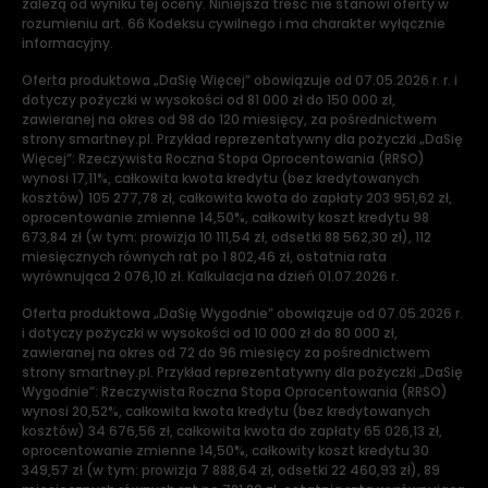
zależą od wyniku tej oceny. Niniejsza treść nie stanowi oferty w
rozumieniu art. 66 Kodeksu cywilnego i ma charakter wyłącznie
informacyjny.
Oferta produktowa „DaSię Więcej” obowiązuje od 07.05.2026 r. r. i
dotyczy pożyczki w wysokości od 81 000 zł do 150 000 zł,
zawieranej na okres od 98 do 120 miesięcy, za pośrednictwem
strony smartney.pl. Przykład reprezentatywny dla pożyczki „DaSię
Więcej”: Rzeczywista Roczna Stopa Oprocentowania (RRSO)
wynosi 17,11%, całkowita kwota kredytu (bez kredytowanych
kosztów) 105 277,78 zł, całkowita kwota do zapłaty 203 951,62 zł,
oprocentowanie zmienne 14,50%, całkowity koszt kredytu 98
673,84 zł (w tym: prowizja 10 111,54 zł, odsetki 88 562,30 zł), 112
miesięcznych równych rat po 1 802,46 zł, ostatnia rata
wyrównująca 2 076,10 zł. Kalkulacja na dzień 01.07.2026 r.
Oferta produktowa „DaSię Wygodnie” obowiązuje od 07.05.2026 r.
i dotyczy pożyczki w wysokości od 10 000 zł do 80 000 zł,
zawieranej na okres od 72 do 96 miesięcy za pośrednictwem
strony smartney.pl. Przykład reprezentatywny dla pożyczki „DaSię
Wygodnie”: Rzeczywista Roczna Stopa Oprocentowania (RRSO)
wynosi 20,52%, całkowita kwota kredytu (bez kredytowanych
kosztów) 34 676,56 zł, całkowita kwota do zapłaty 65 026,13 zł,
oprocentowanie zmienne 14,50%, całkowity koszt kredytu 30
349,57 zł (w tym: prowizja 7 888,64 zł, odsetki 22 460,93 zł), 89