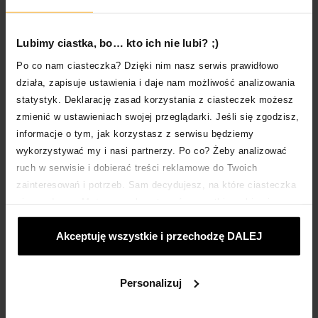
Lubimy ciastka, bo… kto ich nie lubi? ;)
Po co nam ciasteczka? Dzięki nim nasz serwis prawidłowo
działa, zapisuje ustawienia i daje nam możliwość analizowania
statystyk. Deklarację zasad korzystania z ciasteczek możesz
zmienić w ustawieniach swojej przeglądarki. Jeśli się zgodzisz,
LIFESTYLE
informacje o tym, jak korzystasz z serwisu będziemy
JAK OSZCZĘDZAĆ PIENIĄDZE I ZARZĄDZAĆ BUDŻETEM
wykorzystywać my i nasi partnerzy. Po co? Żeby analizować
DOMOWYM?
ruch w serwisie i dobierać treści reklamowe do Twoich
JAK OSZCZĘDZAĆ PIENIĄDZE PRZY NISKICH
zainteresowań i potrzeb. Sam decydujesz, na które ciasteczka
ZAROBKACH? GDZIE LOKOWAĆ OSZCZĘDNOŚCI?
się zgadzasz. Możesz zaakceptować wszystkie wybierając
PRZECZYTAJ ARTYKUŁ I POZNAJ SPRAWDZONE
„Akceptuje wszystkie i przechodzę DALEJ”; dostosować
SPOSOBY NA ZARZĄDZANIE BUDŻETEM DOMOWYM.
Akceptuję wszystkie i przechodzę DALEJ
ciasteczka używając opcji „Personalizuj”; odmówić ciasteczek,
które nie są niezbędne: klikając „Tylko niezbędne ciasteczka”.
Więcej o ciasteczkach:
POLITYKA COOKIES
.
Personalizuj