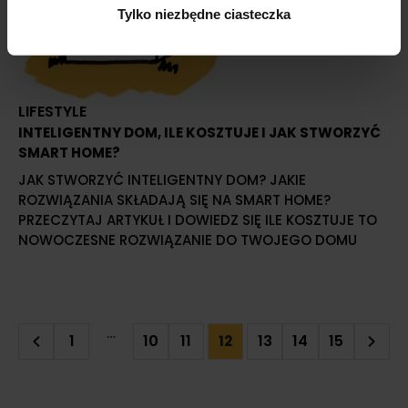
Tylko niezbędne ciasteczka
LIFESTYLE
INTELIGENTNY DOM, ILE KOSZTUJE I JAK STWORZYĆ
SMART HOME?
JAK STWORZYĆ INTELIGENTNY DOM? JAKIE
ROZWIĄZANIA SKŁADAJĄ SIĘ NA SMART HOME?
PRZECZYTAJ ARTYKUŁ I DOWIEDZ SIĘ ILE KOSZTUJE TO
NOWOCZESNE ROZWIĄZANIE DO TWOJEGO DOMU
…
1
10
11
13
14
15
12