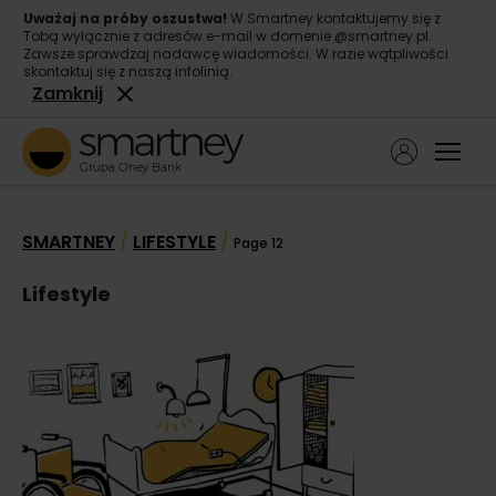
Uważaj na próby oszustwa!
W Smartney kontaktujemy się z
Tobą wyłącznie z adresów e-mail w domenie @smartney.pl.
Zawsze sprawdzaj nadawcę wiadomości. W razie wątpliwości
skontaktuj się z naszą infolinią.
Zamknij
Ope
Pożyczka gotówkowa
SMARTNEY
LIFESTYLE
/
/
Page 12
Pożyczka konsolidacyjna
Lifestyle
O nas
Kontakt