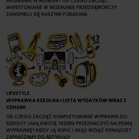
WIZERUNEK W BIZNESIE? OD CZEGO ZACZĄĆ
INWESTOWANIE W WIZERUNEK PRZEDSIĘBIORCY?
ZAINSPIRUJ SIĘ NASZYMI PORADAMI.
LIFESTYLE
WYPRAWKA SZKOLNA I LISTA WYDATKÓW WRAZ Z
CENAMI.
OD CZEGO ZACZĄĆ KOMPLETOWANIE WYPRAWKI DO
SZKOŁY? JAKĄ KWOTĘ TRZEBA PRZEZNACZYĆ NA PEŁNĄ
WYPRAWKĘ? KIEDY JĄ KUPIĆ I SKĄD WZIĄĆ PIENIĄDZE?
ZAPRASZAMY DO ARTYKUŁU!