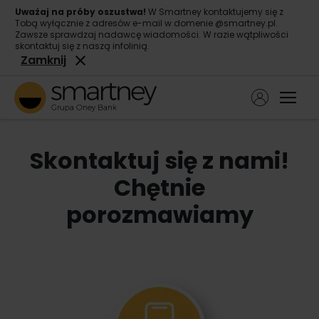
Uważaj na próby oszustwa!
W Smartney kontaktujemy się z
Tobą wyłącznie z adresów e-mail w domenie @smartney.pl.
Zawsze sprawdzaj nadawcę wiadomości. W razie wątpliwości
skontaktuj się z naszą infolinią.
Zamknij
Ope
Pożyczka gotówkowa
Skontaktuj się z nami!
Pożyczka konsolidacyjna
Chętnie
O nas
porozmawiamy
Kontakt