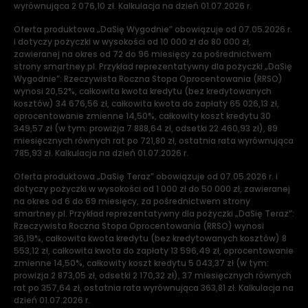
wyrównująca 2 076,10 zł. Kalkulacja na dzień 01.07.2026 r.
Oferta produktowa „DaSię Wygodnie” obowiązuje od 07.05.2026 r.
i dotyczy pożyczki w wysokości od 10 000 zł do 80 000 zł,
zawieranej na okres od 72 do 96 miesięcy za pośrednictwem
strony smartney.pl. Przykład reprezentatywny dla pożyczki „DaSię
Wygodnie”: Rzeczywista Roczna Stopa Oprocentowania (RRSO)
wynosi 20,52%, całkowita kwota kredytu (bez kredytowanych
kosztów) 34 676,56 zł, całkowita kwota do zapłaty 65 026,13 zł,
oprocentowanie zmienne 14,50%, całkowity koszt kredytu 30
349,57 zł (w tym: prowizja 7 888,64 zł, odsetki 22 460,93 zł), 89
miesięcznych równych rat po 721,80 zł, ostatnia rata wyrównująca
785,93 zł. Kalkulacja na dzień 01.07.2026 r.
Oferta produktowa „DaSię Teraz” obowiązuje od 07.05.2026 r. i
dotyczy pożyczki w wysokości od 1 000 zł do 50 000 zł, zawieranej
na okres od 6 do 69 miesięcy, za pośrednictwem strony
smartney.pl. Przykład reprezentatywny dla pożyczki „DaSię Teraz”:
Rzeczywista Roczna Stopa Oprocentowania (RRSO) wynosi
36,19%, całkowita kwota kredytu (bez kredytowanych kosztów) 8
553,12 zł, całkowita kwota do zapłaty 13 596,49 zł, oprocentowanie
zmienne 14,50%, całkowity koszt kredytu 5 043,37 zł (w tym:
prowizja 2 873,05 zł, odsetki 2 170,32 zł), 37 miesięcznych równych
rat po 357,64 zł, ostatnia rata wyrównująca 363,81 zł. Kalkulacja na
dzień 01.07.2026 r.