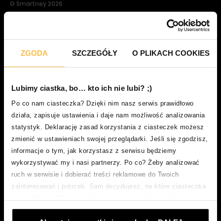
© Smartney 2026
Smartney
ZGODA
SZCZEGÓŁY
O PLIKACH COOKIES
pożyczka gotówkowa
pożyczka konsolidacyjna
Lubimy ciastka, bo… kto ich nie lubi? ;)
masz dochód z działalności gospodarczej?
Po co nam ciasteczka? Dzięki nim nasz serwis prawidłowo
ubezpieczenie
działa, zapisuje ustawienia i daje nam możliwość analizowania
pożyczka na remont
statystyk. Deklarację zasad korzystania z ciasteczek możesz
zmienić w ustawieniach swojej przeglądarki. Jeśli się zgodzisz,
pożyczka na samochód
informacje o tym, jak korzystasz z serwisu będziemy
wykorzystywać my i nasi partnerzy. Po co? Żeby analizować
O nas
ruch w serwisie i dobierać treści reklamowe do Twoich
zainteresowań i potrzeb. Sam decydujesz, na które ciasteczka
o smartney
się zgadzasz. Możesz zaakceptować wszystkie wybierając
„Akceptuje wszystkie i przechodzę DALEJ”; dostosować
partnerzy