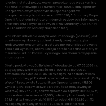
rejestru instytucji pożyczkowych prowadzonego przez Komisję
Nadzoru Finansowego pod numerem RIP 000610 oraz agentem
ubezpieczeniowym wpisanym do rejestru agentów
ubezpieczeniowych pod numerem 11225430/A. Smartney Grupa
Oney S.A. jest administratorem danych osobowych. Informacje o
przetwarzaniu danych osobowych przez Smartney Grupa Oney
S.A. i zasadach ich ochrony znajdziesz tutaj.
Warunkiem udzielenia kredytu konsumenckiego (pożyczki) jest
pozytywny wynik oceny zdolności kredytowej oraz ryzyka
kredytowego konsumenta, a ostateczne warunki kredytowania
zależą od wyniku tej oceny. Niniejsza treść nie stanowi oferty w
rozumieniu art. 66 Kodeksu cywilnego i ma charakter wyłącznie
informacyjny.
Oferta produktowa „DaSię Więcej” obowiązuje od 07.05.2026 r. r. i
dotyczy pożyczki w wysokości od 81 000 zł do 150 000 zł,
zawieranej na okres od 98 do 120 miesięcy, za pośrednictwem
strony smartney.pl. Przykład reprezentatywny dla pożyczki „DaSię
Więcej”: Rzeczywista Roczna Stopa Oprocentowania (RRSO)
wynosi 17,11%, całkowita kwota kredytu (bez kredytowanych
kosztów) 105 277,78 zł, całkowita kwota do zapłaty 203 951,62 zł,
oprocentowanie zmienne 14,50%, całkowity koszt kredytu 98
673,84 zł (w tym: prowizja 10 111,54 zł, odsetki 88 562,30 zł), 112
miesięcznych równych rat po 1 802,46 zł, ostatnia rata