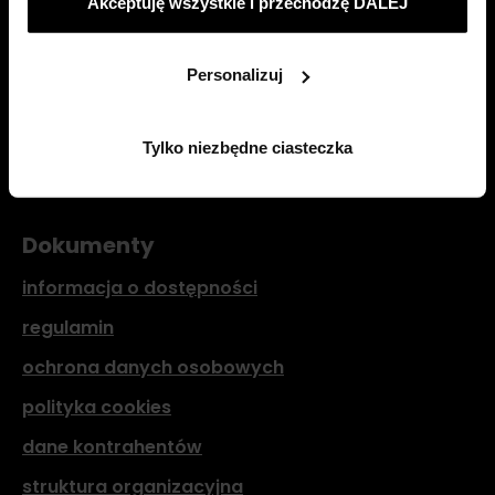
Akceptuję wszystkie i przechodzę DALEJ
ciasteczka używając opcji „Personalizuj”; odmówić ciasteczek,
blog
które nie są niezbędne: klikając „Tylko niezbędne ciasteczka”.
Więcej o ciasteczkach:
POLITYKA COOKIES
.
kariera
Personalizuj
biuro prasowe
ekspert finansowy
Tylko niezbędne ciasteczka
bezpieczeństwo
Dokumenty
informacja o dostępności
regulamin
ochrona danych osobowych
polityka cookies
dane kontrahentów
struktura organizacyjna