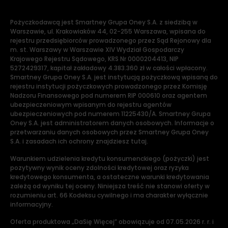
Pożyczkodawcą jest Smartney Grupa Oney S.A. z siedzibą w
Warszawie, ul. Krakowiaków 44, 02-255 Warszawa, wpisana do
rejestru przedsiębiorców prowadzonego przez Sąd Rejonowy dla
m. st. Warszawy w Warszawie XIV Wydział Gospodarczy
Krajowego Rejestru Sądowego, KRS Nr 0000204413, NIP
5272429317, kapitał zakładowy 4.383.360 zł w całości wpłacony.
Smartney Grupa Oney S.A. jest instytucją pożyczkową wpisaną do
rejestru instytucji pożyczkowych prowadzonego przez Komisję
Nadzoru Finansowego pod numerem RIP 000610 oraz agentem
ubezpieczeniowym wpisanym do rejestru agentów
ubezpieczeniowych pod numerem 11225430/A. Smartney Grupa
Oney S.A. jest administratorem danych osobowych. Informacje o
przetwarzaniu danych osobowych przez Smartney Grupa Oney
S.A. i zasadach ich ochrony znajdziesz tutaj.
Warunkiem udzielenia kredytu konsumenckiego (pożyczki) jest
pozytywny wynik oceny zdolności kredytowej oraz ryzyka
kredytowego konsumenta, a ostateczne warunki kredytowania
zależą od wyniku tej oceny. Niniejsza treść nie stanowi oferty w
rozumieniu art. 66 Kodeksu cywilnego i ma charakter wyłącznie
informacyjny.
Oferta produktowa „DaSię Więcej” obowiązuje od 07.05.2026 r. r. i