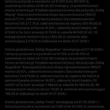
dotyczy pożyczki w wysokości od 81 000 zł do 150 000 zł,
zawieranej na okres od 98 do 120 miesięcy, za pośrednictwem
strony smartney.pl. Przykład reprezentatywny dla pożyczki „DaSię
Więcej”: Rzeczywista Roczna Stopa Oprocentowania (RRSO)
wynosi 17,11%, całkowita kwota kredytu (bez kredytowanych
kosztów) 105 277,78 zł, całkowita kwota do zapłaty 203 951,62 zł,
oprocentowanie zmienne 14,50%, całkowity koszt kredytu 98
673,84 zł (w tym: prowizja 10 111,54 zł, odsetki 88 562,30 zł), 112
miesięcznych równych rat po 1 802,46 zł, ostatnia rata
wyrównująca 2 076,10 zł. Kalkulacja na dzień 01.07.2026 r.
Oferta produktowa „DaSię Wygodnie” obowiązuje od 07.05.2026 r.
i dotyczy pożyczki w wysokości od 10 000 zł do 80 000 zł,
zawieranej na okres od 72 do 96 miesięcy za pośrednictwem
strony smartney.pl. Przykład reprezentatywny dla pożyczki „DaSię
Wygodnie”: Rzeczywista Roczna Stopa Oprocentowania (RRSO)
wynosi 20,52%, całkowita kwota kredytu (bez kredytowanych
kosztów) 34 676,56 zł, całkowita kwota do zapłaty 65 026,13 zł,
oprocentowanie zmienne 14,50%, całkowity koszt kredytu 30
349,57 zł (w tym: prowizja 7 888,64 zł, odsetki 22 460,93 zł), 89
miesięcznych równych rat po 721,80 zł, ostatnia rata wyrównująca
785,93 zł. Kalkulacja na dzień 01.07.2026 r.
Oferta produktowa „DaSię Teraz” obowiązuje od 07.05.2026 r. i
dotyczy pożyczki w wysokości od 1 000 zł do 50 000 zł, zawieranej