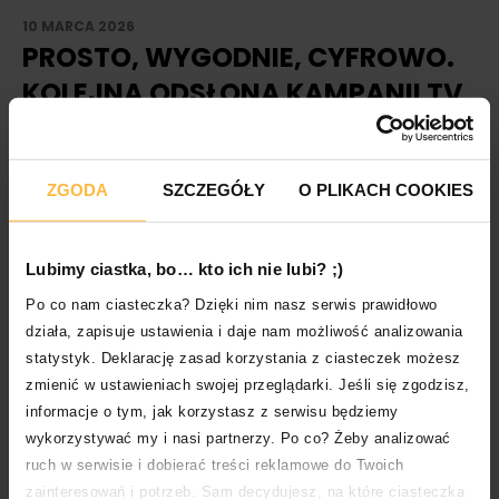
10 MARCA 2026
PROSTO, WYGODNIE, CYFROWO.
KOLEJNA ODSŁONA KAMPANII TV
„POŻYCZKA W JEDNYM PALCU”
9 MARCA SMARTNEY GRUPA ONEY WYSTARTOWAŁA
ZGODA
SZCZEGÓŁY
O PLIKACH COOKIES
Z NOWĄ ODSŁONĄ KAMPANII
WIZERUNKOWO‑SPRZEDAŻOWEJ „POŻYCZKA W
JEDNYM PALCU”. CELEM DZIAŁAŃ JEST PODKREŚLENIE
Lubimy ciastka, bo… kto ich nie lubi? ;)
PROSTOTY […]
Po co nam ciasteczka? Dzięki nim nasz serwis prawidłowo
CZYTAJ WIĘCEJ
działa, zapisuje ustawienia i daje nam możliwość analizowania
statystyk. Deklarację zasad korzystania z ciasteczek możesz
zmienić w ustawieniach swojej przeglądarki. Jeśli się zgodzisz,
informacje o tym, jak korzystasz z serwisu będziemy
wykorzystywać my i nasi partnerzy. Po co? Żeby analizować
ruch w serwisie i dobierać treści reklamowe do Twoich
zainteresowań i potrzeb. Sam decydujesz, na które ciasteczka