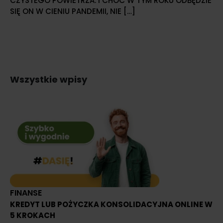
CZYSTEGO POWIETRZA. I CHOĆ W TYM ROKU ODBĘDZIE
SIĘ ON W CIENIU PANDEMII, NIE […]
Wszystkie wpisy
FINANSE
KREDYT LUB POŻYCZKA KONSOLIDACYJNA ONLINE W
5 KROKACH