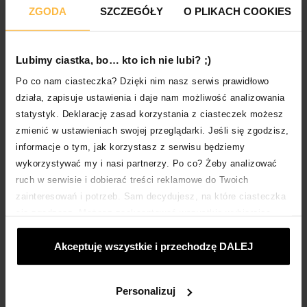
SZALEŃSTWO I WYPROMUJ SWÓJ KANAŁ W SOCIAL
ZGODA
SZCZEGÓŁY
O PLIKACH COOKIES
MEDIACH
HAUL ZAKUPOWY TO POJĘCIE ZNANE WIĘKSZOŚCI
UŻYTKOWNIKÓW SOCIAL MEDIÓW I WIDZÓW
Lubimy ciastka, bo… kto ich nie lubi? ;)
INTERNETOWYCH VLOGÓW. FILMY, W KTÓRYCH
Po co nam ciasteczka? Dzięki nim nasz serwis prawidłowo
TWÓRCY UKAZUJĄ ZAWARTOŚĆ SWOICH […]
działa, zapisuje ustawienia i daje nam możliwość analizowania
statystyk. Deklarację zasad korzystania z ciasteczek możesz
zmienić w ustawieniach swojej przeglądarki. Jeśli się zgodzisz,
informacje o tym, jak korzystasz z serwisu będziemy
wykorzystywać my i nasi partnerzy. Po co? Żeby analizować
ruch w serwisie i dobierać treści reklamowe do Twoich
zainteresowań i potrzeb. Sam decydujesz, na które ciasteczka
się zgadzasz. Możesz zaakceptować wszystkie wybierając
„Akceptuje wszystkie i przechodzę DALEJ”; dostosować
Akceptuję wszystkie i przechodzę DALEJ
ciasteczka używając opcji „Personalizuj”; odmówić ciasteczek,
LIFESTYLE
które nie są niezbędne: klikając „Tylko niezbędne ciasteczka”.
ZAKUP MOTOCYKLA – CZY WARTO WZIĄĆ KREDYT
NA MARZENIE?
Więcej o ciasteczkach:
POLITYKA COOKIES
.
Personalizuj
KREDYT NA SAMOCHÓD TO, OBOK LEASINGU, JEDNA Z