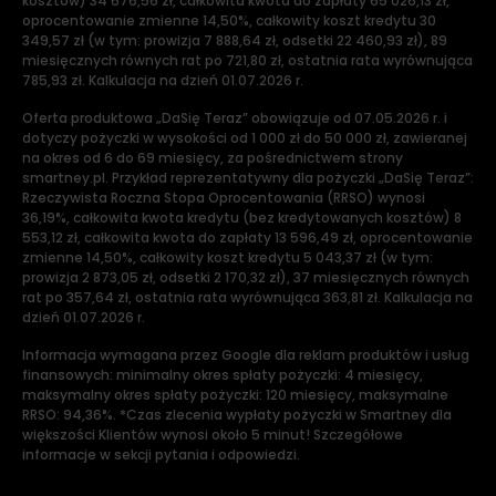
kosztów) 34 676,56 zł, całkowita kwota do zapłaty 65 026,13 zł,
oprocentowanie zmienne 14,50%, całkowity koszt kredytu 30
349,57 zł (w tym: prowizja 7 888,64 zł, odsetki 22 460,93 zł), 89
miesięcznych równych rat po 721,80 zł, ostatnia rata wyrównująca
785,93 zł. Kalkulacja na dzień 01.07.2026 r.
Oferta produktowa „DaSię Teraz” obowiązuje od 07.05.2026 r. i
dotyczy pożyczki w wysokości od 1 000 zł do 50 000 zł, zawieranej
na okres od 6 do 69 miesięcy, za pośrednictwem strony
smartney.pl. Przykład reprezentatywny dla pożyczki „DaSię Teraz”:
Rzeczywista Roczna Stopa Oprocentowania (RRSO) wynosi
36,19%, całkowita kwota kredytu (bez kredytowanych kosztów) 8
553,12 zł, całkowita kwota do zapłaty 13 596,49 zł, oprocentowanie
zmienne 14,50%, całkowity koszt kredytu 5 043,37 zł (w tym:
prowizja 2 873,05 zł, odsetki 2 170,32 zł), 37 miesięcznych równych
rat po 357,64 zł, ostatnia rata wyrównująca 363,81 zł. Kalkulacja na
dzień 01.07.2026 r.
Informacja wymagana przez Google dla reklam produktów i usług
finansowych: minimalny okres spłaty pożyczki: 4 miesięcy,
maksymalny okres spłaty pożyczki: 120 miesięcy, maksymalne
RRSO: 94,36%. *Czas zlecenia wypłaty pożyczki w Smartney dla
większości Klientów wynosi około 5 minut! Szczegółowe
informacje w sekcji pytania i odpowiedzi.