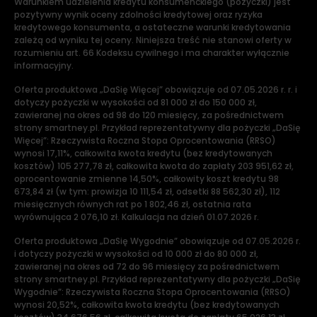
Warunkiem udzielenia kredytu konsumenckiego (pożyczki) jest
pozytywny wynik oceny zdolności kredytowej oraz ryzyka
kredytowego konsumenta, a ostateczne warunki kredytowania
zależą od wyniku tej oceny. Niniejsza treść nie stanowi oferty w
rozumieniu art. 66 Kodeksu cywilnego i ma charakter wyłącznie
informacyjny.
Oferta produktowa „DaSię Więcej” obowiązuje od 07.05.2026 r. r. i
dotyczy pożyczki w wysokości od 81 000 zł do 150 000 zł,
zawieranej na okres od 98 do 120 miesięcy, za pośrednictwem
strony smartney.pl. Przykład reprezentatywny dla pożyczki „DaSię
Więcej”: Rzeczywista Roczna Stopa Oprocentowania (RRSO)
wynosi 17,11%, całkowita kwota kredytu (bez kredytowanych
kosztów) 105 277,78 zł, całkowita kwota do zapłaty 203 951,62 zł,
oprocentowanie zmienne 14,50%, całkowity koszt kredytu 98
673,84 zł (w tym: prowizja 10 111,54 zł, odsetki 88 562,30 zł), 112
miesięcznych równych rat po 1 802,46 zł, ostatnia rata
wyrównująca 2 076,10 zł. Kalkulacja na dzień 01.07.2026 r.
Oferta produktowa „DaSię Wygodnie” obowiązuje od 07.05.2026 r.
i dotyczy pożyczki w wysokości od 10 000 zł do 80 000 zł,
zawieranej na okres od 72 do 96 miesięcy za pośrednictwem
strony smartney.pl. Przykład reprezentatywny dla pożyczki „DaSię
Wygodnie”: Rzeczywista Roczna Stopa Oprocentowania (RRSO)
wynosi 20,52%, całkowita kwota kredytu (bez kredytowanych