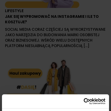
LIFESTYLE
JAK SIĘ WYPROMOWAĆ NA INSTAGRAMIE I ILE TO
KOSZTUJE?
SOCIAL MEDIA CORAZ CZĘŚCIEJ SĄ WYKORZYSTYWANE
JAKO NARZĘDZIA DO BUDOWANIA MARKI OSOBISTEJ
ORAZ BIZNESOWEJ. WŚRÓD WIELU DOSTĘPNYCH
PLATFORM NIESŁABNĄCĄ POPULARNOŚCIĄ […]
LIFESTYLE
HAUL ZAKUPOWY – SFINANSUJ KONSUMPCYJNE