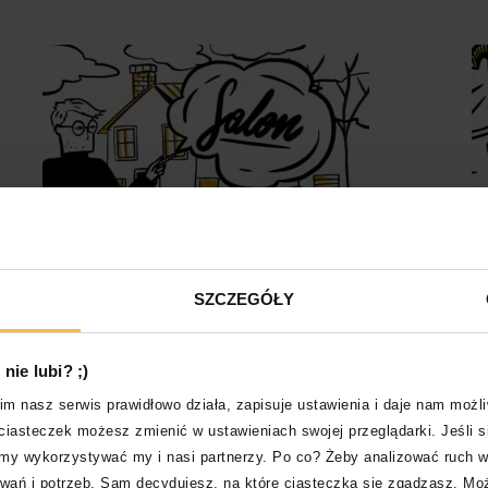
LIFESTYLE
L
REMONT SALONU: KOSZT I POMYSŁY?
P
SZCZEGÓŁY
Z
NA KOSZT REMONTU SALONU SKŁADA SIĘ WIELE
K
CZYNNIKÓW. ZAPOZNAJ SIĘ Z PRAKTYCZNYMI
WSKAZÓWKAMI REMONTOWYMI. DOWIEDZ SIĘ,
P
nie lubi? ;)
.
JAK ZAPLANOWAĆ REMONT SALONU.
D
m nasz serwis prawidłowo działa, zapisuje ustawienia i daje nam możl
J
ciasteczek możesz zmienić w ustawieniach swojej przeglądarki. Jeśli s
Z
my wykorzystywać my i nasi partnerzy. Po co? Żeby analizować ruch w s
wań i potrzeb. Sam decydujesz, na które ciasteczka się zgadzasz. M