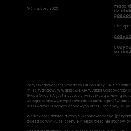
masz d
© Smartney 2026
działal
gospod
ubezpi
pożycz
pożycz
samoc
Pożyczkodawcą jest Smartney Grupa Oney S.A. z siedzibą
m. st. Warszawy w Warszawie XIV Wydział Gospodarczy Kra
Grupa Oney S.A. jest instytucją pożyczkową wpisaną do
ubezpieczeniowym wpisanym do rejestru agentów ubezpi
przetwarzaniu danych osobowych przez Smartney Grupa On
Warunkiem udzielenia kredytu konsumenckiego (pożyczki
zależą od wyniku tej oceny. Niniejsza treść nie stanowi o