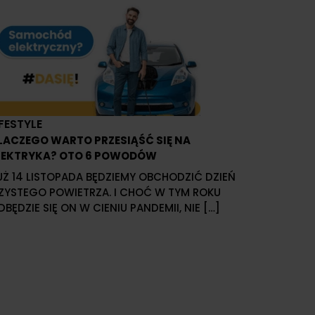
IFESTYLE
LACZEGO WARTO PRZESIĄŚĆ SIĘ NA
LEKTRYKA? OTO 6 POWODÓW
UŻ 14 LISTOPADA BĘDZIEMY OBCHODZIĆ DZIEŃ
ZYSTEGO POWIETRZA. I CHOĆ W TYM ROKU
DBĘDZIE SIĘ ON W CIENIU PANDEMII, NIE […]