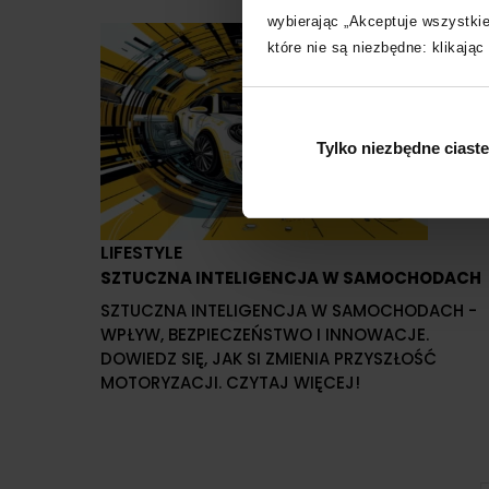
wybierając „Akceptuje wszystki
które nie są niezbędne: klikają
Tylko niezbędne ciast
LIFESTYLE
SZTUCZNA INTELIGENCJA W SAMOCHODACH
SZTUCZNA INTELIGENCJA W SAMOCHODACH -
WPŁYW, BEZPIECZEŃSTWO I INNOWACJE.
DOWIEDZ SIĘ, JAK SI ZMIENIA PRZYSZŁOŚĆ
MOTORYZACJI. CZYTAJ WIĘCEJ!