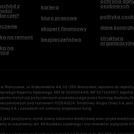
ochrona dan
ochód z
osobowych
kariera
ności
arczej?
polityka cook
biuro prasowe
eczenie
dane kontra
ekspert finansowy
ka na remont
struktura
bezpieczeństwo
organizacyjn
ka na
hód
 w Warszawie, ul. Krakowiaków 44, 02-255 Warszawa, wpisana do rejest
jowego Rejestru Sądowego, KRS Nr 0000204413, NIP 5272429317, kapitał 
 rejestru instytucji pożyczkowych prowadzonego przez Komisję Nadzor
eczeniowych pod numerem 11225430/A. Smartney Grupa Oney S.A. jest
ey S.A. i zasadach ich ochrony znajdziesz tutaj.
) jest pozytywny wynik oceny zdolności kredytowej oraz ryzyka kredyt
ferty w rozumieniu art. 66 Kodeksu cywilnego i ma charakter wyłącznie in