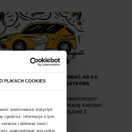
IFESTYLE
IERWSZY SAMOCHÓD, JAKI WYBRAĆ, NA CO
O PLIKACH COOKIES
WRÓCIĆ UWAGĘ, JAKIE SĄ DODATKOWE
OSZTY?
LANUJESZ ZAKUP PIERWSZEGO SAMOCHODU?
OWIEDZ SIĘ, NA CO ZWRÓCIĆ UWAGĘ. RADZIMY,
iwość analizowania statystyk.
AK SFINANSOWAĆ WYDATKI ZWIĄZANE Z
ię zgodzisz, informacje o tym,
AKUPEM PIERWSZEGO AUTA.
erwisie i dobierać treści
ożesz zaakceptować wszystkie