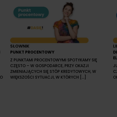
SŁOWNIK
L
I
PUNKT PROCENTOWY
D
E
Z PUNKTAMI PROCENTOWYMI SPOTYKAMY SIĘ
CZĘSTO – W GOSPODARCE, PRZY OKAZJI
J
E
ZMIENIAJĄCYCH SIĘ STÓP KREDYTOWYCH, W
C
 O
WIĘKSZOŚCI SYTUACJI, W KTÓRYCH […]
O