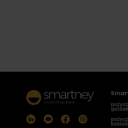
Smar
pożycz
gotów
pożycz
konsol