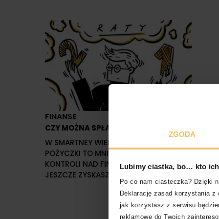
FINANSE
CZY MOŻNA SPŁACAĆ KILKA RAT NA RAZ?
ZGODA
W SMARTNEY WIEMY, ŻE SZYBSZA SPŁATA
POŻYCZKI TO MNIEJSZE ODSETKI I POCZUCIE
KONTROLI NAD FINANSAMI. SPRAWDŹ, CO
Lubimy ciastka, bo… kto ich 
JESZCZE ZYSKASZ SPŁACAJĄC KILKA RAT NA RAZ
Po co nam ciasteczka? Dzięki ni
Deklarację zasad korzystania z 
jak korzystasz z serwisu będzie
reklamowe do Twoich zaintereso