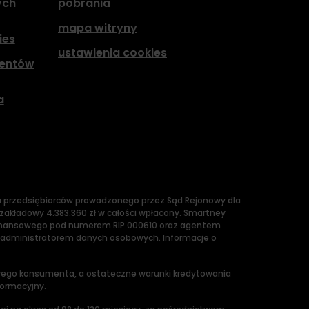
ych
pobrania
mapa witryny
ies
ustawienia cookies
hentów
a
ru przedsiębiorców prowadzonego przez Sąd Rejonowy dla
zakładowy 4.383.360 zł w całości wpłacony. Smartney
u Finansowego pod numerem RIP 000610 oraz agentem
 administratorem danych osobowych. Informacje o
owego konsumenta, a ostateczne warunki kredytowania
formacyjny.