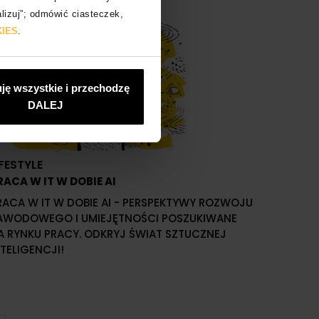
lizuj”; odmówić ciasteczek,
KIES
.
ję wszystkie i przechodzę
DALEJ
IFESTYLE
RACA W IT W DOBIE AI
RACA W IT W DOBIE AI - PERSPEKTYWY ROZWOJU
AWODOWEGO I UMIEJĘTNOŚCI POSZUKIWANE
A RYNKU PRACY. ODKRYJ ŚWIAT SZTUCZNEJ
NTELIGENCJI!