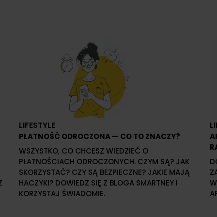
LIFESTYLE
L
PŁATNOŚĆ ODROCZONA — CO TO ZNACZY?
A
R
WSZYSTKO, CO CHCESZ WIEDZIEĆ O
PŁATNOŚCIACH ODROCZONYCH. CZYM SĄ? JAK
D
SKORZYSTAĆ? CZY SĄ BEZPIECZNE? JAKIE MAJĄ
Z
Z
HACZYKI? DOWIEDZ SIĘ Z BLOGA SMARTNEY I
W
KORZYSTAJ ŚWIADOMIE.
A