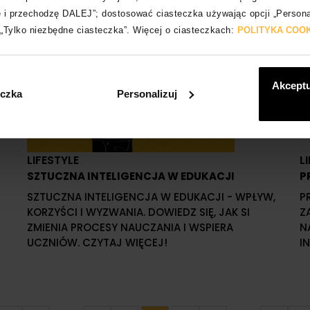
e i przechodzę DALEJ”; dostosować ciasteczka używając opcji „Persona
c „Tylko niezbędne ciasteczka”. Więcej o ciasteczkach:
POLITYKA COO
Akceptu
eczka
Personalizuj
LIFESTYLE
L
SZTUCZNA INTELIGENCJA W EDUKACJI
P
SZTUCZNA INTELIGENCJA W EDUKACJI - WPŁYW,
P
KORZYŚCI I WYZWANIA. DOWIEDZ SIĘ, JAK SI
Z
ZMIENIA PROCESY NAUCZANIA I WSPIERA
N
UCZNIÓW. CZYTAJ WIĘCEJ!
I