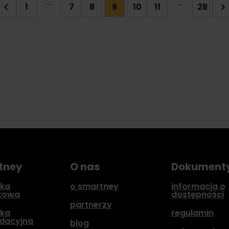
…
…
1
7
8
10
11
28
9
tney
O nas
Dokument
ka
o smartney
informacja o
kowa
dostępności
partnerzy
ka
regulamin
idacyjna
blog