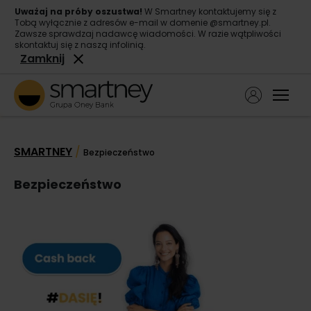
Uważaj na próby oszustwa!
W Smartney kontaktujemy się z
Tobą wyłącznie z adresów e-mail w domenie @smartney.pl.
Zawsze sprawdzaj nadawcę wiadomości. W razie wątpliwości
skontaktuj się z naszą infolinią.
Zamknij
Ope
Pożyczka gotówkowa
SMARTNEY
/
Bezpieczeństwo
Pożyczka konsolidacyjna
Bezpieczeństwo
O nas
Kontakt