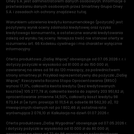
Oney S.A. jest administratorem danych osobowych. Informacje o
przetwarzaniu danych osobowych przez Smartney Grupa Oney
S.A. i zasadach ich ochrony znajdziesz tutaj.
Warunkiem udzielenia kredytu konsumenckiego (pożyczki) jest
pozytywny wynik oceny zdolności kredytowej oraz ryzyka
kredytowego konsumenta, a ostateczne warunki kredytowania
zależą od wyniku tej oceny. Niniejsza treść nie stanowi oferty w
rozumieniu art. 66 Kodeksu cywilnego i ma charakter wyłącznie
informacyjny.
Oferta produktowa „DaSię Więcej” obowiązuje od 07.05.2026 r. r. i
dotyczy pożyczki w wysokości od 81 000 zł do 150 000 zł,
zawieranej na okres od 98 do 120 miesięcy, za pośrednictwem
strony smartney.pl. Przykład reprezentatywny dla pożyczki „DaSię
Więcej”: Rzeczywista Roczna Stopa Oprocentowania (RRSO)
wynosi 17,11%, całkowita kwota kredytu (bez kredytowanych
kosztów) 105 277,78 zł, całkowita kwota do zapłaty 203 951,62 zł,
oprocentowanie zmienne 14,50%, całkowity koszt kredytu 98
673,84 zł (w tym: prowizja 10 111,54 zł, odsetki 88 562,30 zł), 112
miesięcznych równych rat po 1 802,46 zł, ostatnia rata
wyrównująca 2 076,10 zł. Kalkulacja na dzień 01.07.2026 r.
Oferta produktowa „DaSię Wygodnie” obowiązuje od 07.05.2026 r.
i dotyczy pożyczki w wysokości od 10 000 zł do 80 000 zł,
zawieranej na okres od 72 do 96 miesięcy za pośrednictwem