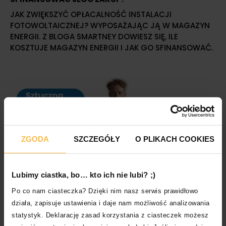
JAK ZWIĘKSZYĆ OPŁACALNOŚĆ INSTALACJI
FOTOWOLTAICZNEJ? WYPOSAŻAJĄC JĄ W MAGAZYN
ENERGII. Z BLOGA SMARTNEY DOWIESZ SIĘ, ILE
KOSZTUJE MAGAZYN ENERGII I JAK GO SFINANSOWAĆ.
ZGODA
SZCZEGÓŁY
O PLIKACH COOKIES
BEZPIECZEŃSTWO
Lubimy ciastka, bo… kto ich nie lubi? ;)
ETYKA SZTUCZNEJ INTELIGENCJI. WYZWANIA I
PERSPEKTYWY
Po co nam ciasteczka? Dzięki nim nasz serwis prawidłowo
ODKRYJ WYZWANIA ETYKI SZTUCZNEJ INTELIGENCJI I
działa, zapisuje ustawienia i daje nam możliwość analizowania
JAK ZAPEWNIĆ ODPOWIEDZIALNE WYKORZYSTANIE AI.
statystyk. Deklarację zasad korzystania z ciasteczek możesz
PRZECZYTAJ NASZ ARTYKUŁ O ETYCE AI W ERZE