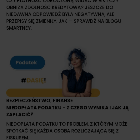
CZY PŁATNOŚĆ ODROCZONĄ WIDAĆ W BIK I CZY
OBNIŻA ZDOLNOŚĆ KREDYTOWĄ? JESZCZE DO
NIEDAWNA ODPOWIEDŹ BYŁA NEGATYWNA, ALE
PRZEPISY SIĘ ZMIENIŁY. JAK — SPRAWDŹ NA BLOGU
SMARTNEY.
BEZPIECZEŃSTWO
,
FINANSE
NIEDOPŁATA PODATKU – Z CZEGO WYNIKA I JAK JĄ
ZAPŁACIĆ?
NIEDOPŁATA PODATKU TO PROBLEM, Z KTÓRYM MOŻE
SPOTKAĆ SIĘ KAŻDA OSOBA ROZLICZAJĄCA SIĘ Z
FISKUSEM.