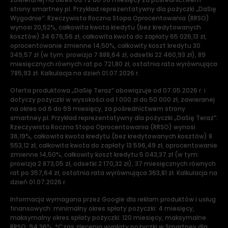
strony smartney.pl. Przykład reprezentatywny dla pożyczki „DaSię
Wygodnie”: Rzeczywista Roczna Stopa Oprocentowania (RRSO)
wynosi 20,52%, całkowita kwota kredytu (bez kredytowanych
kosztów) 34 676,56 zł, całkowita kwota do zapłaty 65 026,13 zł,
oprocentowanie zmienne 14,50%, całkowity koszt kredytu 30
349,57 zł (w tym: prowizja 7 888,64 zł, odsetki 22 460,93 zł), 89
miesięcznych równych rat po 721,80 zł, ostatnia rata wyrównująca
785,93 zł. Kalkulacja na dzień 01.07.2026 r.
Oferta produktowa „DaSię Teraz” obowiązuje od 07.05.2026 r. i
dotyczy pożyczki w wysokości od 1 000 zł do 50 000 zł, zawieranej
na okres od 6 do 69 miesięcy, za pośrednictwem strony
smartney.pl. Przykład reprezentatywny dla pożyczki „DaSię Teraz”:
Rzeczywista Roczna Stopa Oprocentowania (RRSO) wynosi
36,19%, całkowita kwota kredytu (bez kredytowanych kosztów) 8
553,12 zł, całkowita kwota do zapłaty 13 596,49 zł, oprocentowanie
zmienne 14,50%, całkowity koszt kredytu 5 043,37 zł (w tym:
prowizja 2 873,05 zł, odsetki 2 170,32 zł), 37 miesięcznych równych
rat po 357,64 zł, ostatnia rata wyrównująca 363,81 zł. Kalkulacja na
dzień 01.07.2026 r.
Informacja wymagana przez Google dla reklam produktów i usług
finansowych: minimalny okres spłaty pożyczki: 4 miesięcy,
maksymalny okres spłaty pożyczki: 120 miesięcy, maksymalne
RRSO: 94,36%. *Czas zlecenia wypłaty pożyczki w Smartney dla