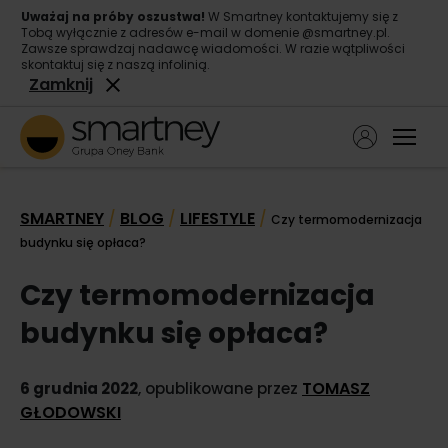
Uważaj na próby oszustwa!
W Smartney kontaktujemy się z
Tobą wyłącznie z adresów e-mail w domenie @smartney.pl.
Zawsze sprawdzaj nadawcę wiadomości. W razie wątpliwości
skontaktuj się z naszą infolinią.
Zamknij
Ope
Pożyczka gotówkowa
SMARTNEY
BLOG
LIFESTYLE
/
/
/
Czy termomodernizacja
Pożyczka konsolidacyjna
budynku się opłaca?
O nas
Czy termomodernizacja
Kontakt
budynku się opłaca?
TOMASZ
6 grudnia 2022
, opublikowane przez
GŁODOWSKI