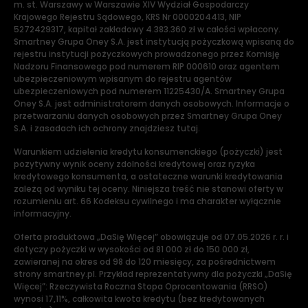
m. st. Warszawy w Warszawie XIV Wydział Gospodarczy
Krajowego Rejestru Sądowego, KRS Nr 0000204413, NIP
5272429317, kapitał zakładowy 4.383.360 zł w całości wpłacony.
Smartney Grupa Oney S.A. jest instytucją pożyczkową wpisaną do
rejestru instytucji pożyczkowych prowadzonego przez Komisję
Nadzoru Finansowego pod numerem RIP 000610 oraz agentem
ubezpieczeniowym wpisanym do rejestru agentów
ubezpieczeniowych pod numerem 11225430/A. Smartney Grupa
Oney S.A. jest administratorem danych osobowych. Informacje o
przetwarzaniu danych osobowych przez Smartney Grupa Oney
S.A. i zasadach ich ochrony znajdziesz tutaj.
Warunkiem udzielenia kredytu konsumenckiego (pożyczki) jest
pozytywny wynik oceny zdolności kredytowej oraz ryzyka
kredytowego konsumenta, a ostateczne warunki kredytowania
zależą od wyniku tej oceny. Niniejsza treść nie stanowi oferty w
rozumieniu art. 66 Kodeksu cywilnego i ma charakter wyłącznie
informacyjny.
Oferta produktowa „DaSię Więcej” obowiązuje od 07.05.2026 r. r. i
dotyczy pożyczki w wysokości od 81 000 zł do 150 000 zł,
zawieranej na okres od 98 do 120 miesięcy, za pośrednictwem
strony smartney.pl. Przykład reprezentatywny dla pożyczki „DaSię
Więcej”: Rzeczywista Roczna Stopa Oprocentowania (RRSO)
wynosi 17,11%, całkowita kwota kredytu (bez kredytowanych