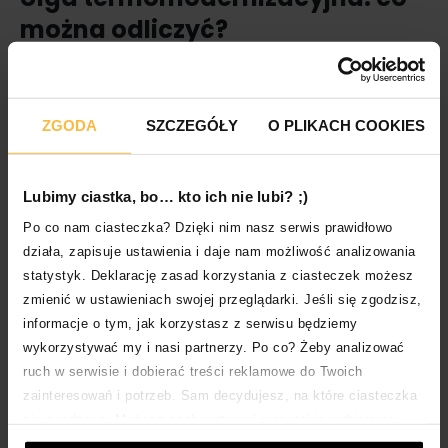
można odliczyć?
Wydatki, które można odliczyć w ramach ulgi
termomodernizacyjnej, są określone w załączniku
do rozporządzenia Ministra Inwestycji i Rozwoju z
ZGODA
SZCZEGÓŁY
O PLIKACH COOKIES
dnia 21 grudnia 2018 r. w sprawie określenia wykazu
rodzajów materiałów budowlanych, urządzeń i
usług związanych z realizacją przedsięwzięć
Lubimy ciastka, bo… kto ich nie lubi? ;)
termomodernizacyjnych. Ponadto można jedynie
Po co nam ciasteczka? Dzięki nim nasz serwis prawidłowo
odliczyć wydatki dotyczące termomodernizacji,
działa, zapisuje ustawienia i daje nam możliwość analizowania
która zostanie zakończona w okresie trzech
statystyk. Deklarację zasad korzystania z ciasteczek możesz
kolejnych lat, licząc od końca roku podatkowego, w
którym poniesiony został pierwszy wydatek.
zmienić w ustawieniach swojej przeglądarki. Jeśli się zgodzisz,
informacje o tym, jak korzystasz z serwisu będziemy
Z ulgi nie mogą natomiast skorzystać osoby, które
wykorzystywać my i nasi partnerzy. Po co? Żeby analizować
uzyskały dofinansowanie do termomodernizacji ze
ruch w serwisie i dobierać treści reklamowe do Twoich
środków Narodowego Funduszu Ochrony
zainteresowań i potrzeb. Sam decydujesz, na które ciasteczka
Środowiska i Gospodarki Wodnej – czyli ze
się zgadzasz. Możesz zaakceptować wszystkie wybierając
wspomnianego wcześniej programu Czyste
„Akceptuje wszystkie i przechodzę DALEJ”; dostosować