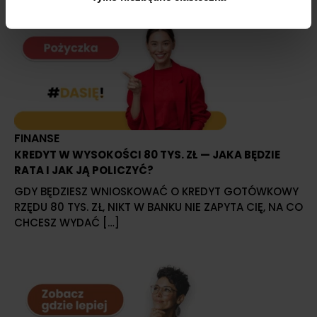
FINANSE
KREDYT W WYSOKOŚCI 80 TYS. ZŁ — JAKA BĘDZIE
RATA I JAK JĄ POLICZYĆ?
GDY BĘDZIESZ WNIOSKOWAĆ O KREDYT GOTÓWKOWY
RZĘDU 80 TYS. ZŁ, NIKT W BANKU NIE ZAPYTA CIĘ, NA CO
CHCESZ WYDAĆ […]