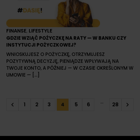
FINANSE
,
LIFESTYLE
GDZIE WZIĄĆ POŻYCZKĘ NA RATY — W BANKU CZY
INSTYTUCJI POŻYCZKOWEJ?
WNIOSKUJESZ O POŻYCZKĘ, OTRZYMUJESZ
POZYTYWNĄ DECYZJĘ, PIENIĄDZE WPŁYWAJĄ NA
TWOJE KONTO, A PÓŹNIEJ — W CZASIE OKREŚLONYM W
UMOWIE — […]
…
1
2
3
5
6
28
4