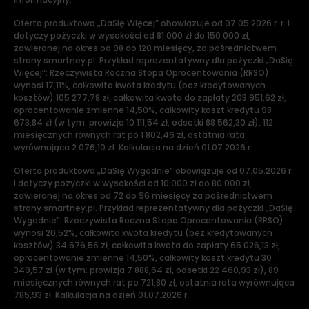
Oferta produktowa „DaSię Więcej” obowiązuje od 07.05.2026 r. r. i
dotyczy pożyczki w wysokości od 81 000 zł do 150 000 zł,
zawieranej na okres od 98 do 120 miesięcy, za pośrednictwem
strony smartney.pl. Przykład reprezentatywny dla pożyczki „DaSię
Więcej”: Rzeczywista Roczna Stopa Oprocentowania (RRSO)
wynosi 17,11%, całkowita kwota kredytu (bez kredytowanych
kosztów) 105 277,78 zł, całkowita kwota do zapłaty 203 951,62 zł,
oprocentowanie zmienne 14,50%, całkowity koszt kredytu 98
673,84 zł (w tym: prowizja 10 111,54 zł, odsetki 88 562,30 zł), 112
miesięcznych równych rat po 1 802,46 zł, ostatnia rata
wyrównująca 2 076,10 zł. Kalkulacja na dzień 01.07.2026 r.
Oferta produktowa „DaSię Wygodnie” obowiązuje od 07.05.2026 r.
i dotyczy pożyczki w wysokości od 10 000 zł do 80 000 zł,
zawieranej na okres od 72 do 96 miesięcy za pośrednictwem
strony smartney.pl. Przykład reprezentatywny dla pożyczki „DaSię
Wygodnie”: Rzeczywista Roczna Stopa Oprocentowania (RRSO)
wynosi 20,52%, całkowita kwota kredytu (bez kredytowanych
kosztów) 34 676,56 zł, całkowita kwota do zapłaty 65 026,13 zł,
oprocentowanie zmienne 14,50%, całkowity koszt kredytu 30
349,57 zł (w tym: prowizja 7 888,64 zł, odsetki 22 460,93 zł), 89
miesięcznych równych rat po 721,80 zł, ostatnia rata wyrównująca
785,93 zł. Kalkulacja na dzień 01.07.2026 r.