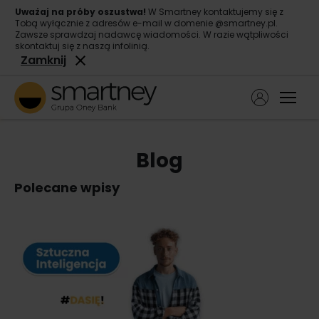
Uważaj na próby oszustwa!
W Smartney kontaktujemy się z
Tobą wyłącznie z adresów e-mail w domenie @smartney.pl.
Zawsze sprawdzaj nadawcę wiadomości. W razie wątpliwości
skontaktuj się z naszą infolinią.
Zamknij
Ope
Pożyczka gotówkowa
Blog
Pożyczka konsolidacyjna
Polecane wpisy
O nas
Kontakt