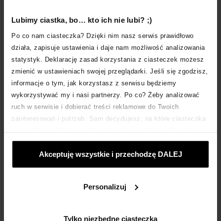
„DZIWNE, WCZEŚNIEJ WYGLĄDAŁO TO LEPIEJ” — BRZMI
ZNAJOMO? KOLORY INNE NIŻ W ZAMYŚLE, KONTRAST ZA
Lubimy ciastka, bo… kto ich nie lubi? ;)
NISKI, DETALE SIĘ POCHOWAŁY? TO […]
Po co nam ciasteczka? Dzięki nim nasz serwis prawidłowo
działa, zapisuje ustawienia i daje nam możliwość analizowania
statystyk. Deklarację zasad korzystania z ciasteczek możesz
zmienić w ustawieniach swojej przeglądarki. Jeśli się zgodzisz,
informacje o tym, jak korzystasz z serwisu będziemy
wykorzystywać my i nasi partnerzy. Po co? Żeby analizować
ruch w serwisie i dobierać treści reklamowe do Twoich
zainteresowań i potrzeb. Sam decydujesz, na które ciasteczka
się zgadzasz. Możesz zaakceptować wszystkie wybierając
„Akceptuje wszystkie i przechodzę DALEJ”; dostosować
LIFESTYLE
Akceptuję wszystkie i przechodzę DALEJ
ciasteczka używając opcji „Personalizuj”; odmówić ciasteczek,
POŻYCZKODAWCA IDEALNY – JAK PORÓWNAĆ
OFERTY RÓŻNYCH POŻYCZKODAWCÓW?
które nie są niezbędne: klikając „Tylko niezbędne ciasteczka”.
Więcej o ciasteczkach:
POLITYKA COOKIES
.
CO MA WSPÓLNEGO BRANIE POŻYCZKI Z PIERWSZĄ
Personalizuj
RANDKĄ? PRZY PIERWSZYM SPOTKANIU PADAJĄ MIŁE
SŁOWA I WIELKIE OBIETNICE. Z CZASEM MOŻE […]
Tylko niezbędne ciasteczka