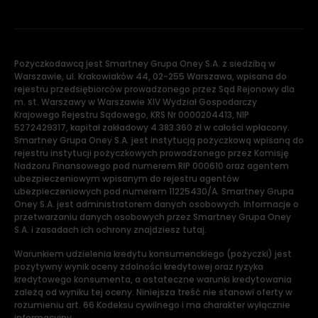
Pożyczkodawcą jest Smartney Grupa Oney S.A. z siedzibą w
Warszawie, ul. Krakowiaków 44, 02-255 Warszawa, wpisana do
rejestru przedsiębiorców prowadzonego przez Sąd Rejonowy dla
m. st. Warszawy w Warszawie XIV Wydział Gospodarczy
Krajowego Rejestru Sądowego, KRS Nr 0000204413, NIP
5272429317, kapitał zakładowy 4.383.360 zł w całości wpłacony.
Smartney Grupa Oney S.A. jest instytucją pożyczkową wpisaną do
rejestru instytucji pożyczkowych prowadzonego przez Komisję
Nadzoru Finansowego pod numerem RIP 000610 oraz agentem
ubezpieczeniowym wpisanym do rejestru agentów
ubezpieczeniowych pod numerem 11225430/A. Smartney Grupa
Oney S.A. jest administratorem danych osobowych. Informacje o
przetwarzaniu danych osobowych przez Smartney Grupa Oney
S.A. i zasadach ich ochrony znajdziesz tutaj.
Warunkiem udzielenia kredytu konsumenckiego (pożyczki) jest
pozytywny wynik oceny zdolności kredytowej oraz ryzyka
kredytowego konsumenta, a ostateczne warunki kredytowania
zależą od wyniku tej oceny. Niniejsza treść nie stanowi oferty w
rozumieniu art. 66 Kodeksu cywilnego i ma charakter wyłącznie
informacyjny.