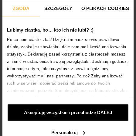
banków.
ZGODA
SZCZEGÓŁY
O PLIKACH COOKIES
Porównanie wieku klientów bankowych
i firm pożyczkowych
Lubimy ciastka, bo… kto ich nie lubi? ;)
Po co nam ciasteczka? Dzięki nim nasz serwis prawidłowo
działa, zapisuje ustawienia i daje nam możliwość analizowania
klienci
klienci firm
statystyk. Deklarację zasad korzystania z ciasteczek możesz
banków
pożyczkowych
zmienić w ustawieniach swojej przeglądarki. Jeśli się zgodzisz,
informacje o tym, jak korzystasz z serwisu będziemy
wykorzystywać my i nasi partnerzy. Po co? Żeby analizować
poniżej 25
4,1%
13,7%
lat
ruch w serwisie i dobierać treści reklamowe do Twoich
zainteresowań i potrzeb. Sam decydujesz, na które ciasteczka
się zgadzasz. Możesz zaakceptować wszystkie wybierając
24-34
18,3%
26,8%
„Akceptuje wszystkie i przechodzę DALEJ”; dostosować
lata
Akceptuję wszystkie i przechodzę DALEJ
ciasteczka używając opcji „Personalizuj”; odmówić ciasteczek,
które nie są niezbędne: klikając „Tylko niezbędne ciasteczka”.
Więcej o ciasteczkach:
POLITYKA COOKIES
.
Personalizuj
35-44
23,6%
20,8%