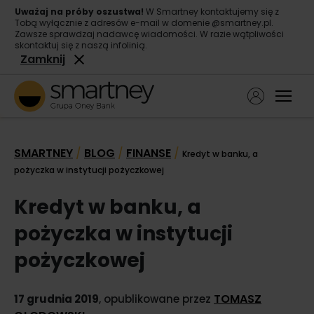
Uważaj na próby oszustwa!
W Smartney kontaktujemy się z
Tobą wyłącznie z adresów e-mail w domenie @smartney.pl.
Zawsze sprawdzaj nadawcę wiadomości. W razie wątpliwości
skontaktuj się z naszą infolinią.
Zamknij
Ope
Pożyczka gotówkowa
SMARTNEY
BLOG
FINANSE
/
/
/
Kredyt w banku, a
Pożyczka konsolidacyjna
pożyczka w instytucji pożyczkowej
O nas
Kredyt w banku, a
Kontakt
pożyczka w instytucji
pożyczkowej
TOMASZ
17 grudnia 2019
, opublikowane przez