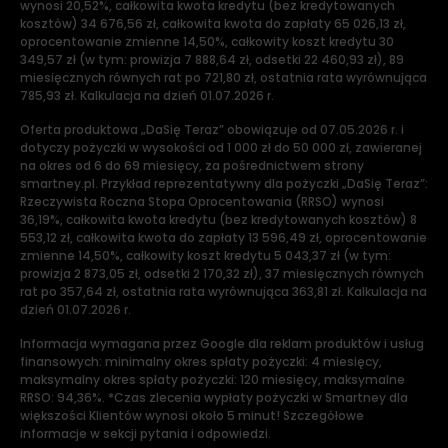
wynosi 20,52%, całkowita kwota kredytu (bez kredytowanych
kosztów) 34 676,56 zł, całkowita kwota do zapłaty 65 026,13 zł,
oprocentowanie zmienne 14,50%, całkowity koszt kredytu 30
349,57 zł (w tym: prowizja 7 888,64 zł, odsetki 22 460,93 zł), 89
miesięcznych równych rat po 721,80 zł, ostatnia rata wyrównująca
785,93 zł. Kalkulacja na dzień 01.07.2026 r.
Oferta produktowa „DaSię Teraz” obowiązuje od 07.05.2026 r. i
dotyczy pożyczki w wysokości od 1 000 zł do 50 000 zł, zawieranej
na okres od 6 do 69 miesięcy, za pośrednictwem strony
smartney.pl. Przykład reprezentatywny dla pożyczki „DaSię Teraz”:
Rzeczywista Roczna Stopa Oprocentowania (RRSO) wynosi
36,19%, całkowita kwota kredytu (bez kredytowanych kosztów) 8
553,12 zł, całkowita kwota do zapłaty 13 596,49 zł, oprocentowanie
zmienne 14,50%, całkowity koszt kredytu 5 043,37 zł (w tym:
prowizja 2 873,05 zł, odsetki 2 170,32 zł), 37 miesięcznych równych
rat po 357,64 zł, ostatnia rata wyrównująca 363,81 zł. Kalkulacja na
dzień 01.07.2026 r.
Informacja wymagana przez Google dla reklam produktów i usług
finansowych: minimalny okres spłaty pożyczki: 4 miesięcy,
maksymalny okres spłaty pożyczki: 120 miesięcy, maksymalne
RRSO: 94,36%. *Czas zlecenia wypłaty pożyczki w Smartney dla
większości Klientów wynosi około 5 minut! Szczegółowe
informacje w sekcji pytania i odpowiedzi.