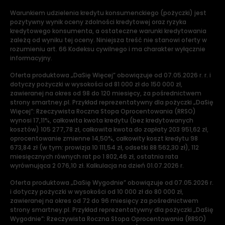
Warunkiem udzielenia kredytu konsumenckiego (pożyczki) jest
pozytywny wynik oceny zdolności kredytowej oraz ryzyka
kredytowego konsumenta, a ostateczne warunki kredytowania
zależą od wyniku tej oceny. Niniejsza treść nie stanowi oferty w
rozumieniu art. 66 Kodeksu cywilnego i ma charakter wyłącznie
informacyjny.
Oferta produktowa „DaSię Więcej” obowiązuje od 07.05.2026 r. r. i
dotyczy pożyczki w wysokości od 81 000 zł do 150 000 zł,
zawieranej na okres od 98 do 120 miesięcy, za pośrednictwem
strony smartney.pl. Przykład reprezentatywny dla pożyczki „DaSię
Więcej”: Rzeczywista Roczna Stopa Oprocentowania (RRSO)
wynosi 17,11%, całkowita kwota kredytu (bez kredytowanych
kosztów) 105 277,78 zł, całkowita kwota do zapłaty 203 951,62 zł,
oprocentowanie zmienne 14,50%, całkowity koszt kredytu 98
673,84 zł (w tym: prowizja 10 111,54 zł, odsetki 88 562,30 zł), 112
miesięcznych równych rat po 1 802,46 zł, ostatnia rata
wyrównująca 2 076,10 zł. Kalkulacja na dzień 01.07.2026 r.
Oferta produktowa „DaSię Wygodnie” obowiązuje od 07.05.2026 r.
i dotyczy pożyczki w wysokości od 10 000 zł do 80 000 zł,
zawieranej na okres od 72 do 96 miesięcy za pośrednictwem
strony smartney.pl. Przykład reprezentatywny dla pożyczki „DaSię
Wygodnie”: Rzeczywista Roczna Stopa Oprocentowania (RRSO)