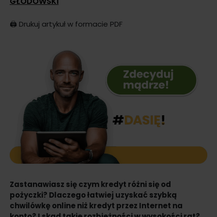
GŁODOWSKI
🖨️
Drukuj artykuł w formacie PDF
Zastanawiasz się czym kredyt różni się od
pożyczki? Dlaczego łatwiej uzyskać szybką
chwilówkę online niż kredyt przez Internet na
konto? I skąd takie rozbieżności w wysokości rat?