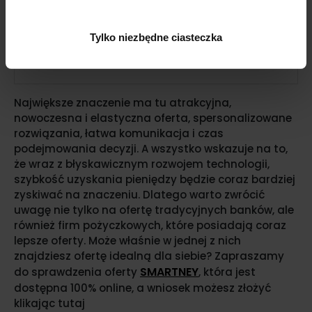
lata
Tylko niezbędne ciasteczka
45 +
54,0%
38,7%
Największe znaczenie ma tu atrakcyjna,
nowoczesna i elastyczna oferta, spersonalizowane
rozwiązania, łatwa komunikacja i czas
podejmowania decyzji. A wszystko wskazuje na to,
że wraz z błyskawicznym rozwojem technologii,
szybkość uzyskania pieniędzy będzie coraz bardziej
zyskiwać na znaczeniu. Dlatego warto zwrócić
uwagę nie tylko na ofertę tradycyjnych banków, ale
również firm pożyczkowych, które posiadają coraz
lepsze oferty. Może właśnie w jednej z nich
znajdziesz ofertę idealną dla siebie? Zapraszamy
SMARTNEY
do sprawdzenia oferty
, która jest
dostępna 100% online, a wniosek możesz złożyć
klikając tutaj