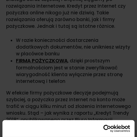
rozwiązania internetowe. Kredyt przez Internet czy
pożyczka online nikogo już nie dziwią. Takie
rozwiązania oferują zarówno banki, jak i firmy
pożyczkowe. Jednak i tutaj są istotne różnice.
W razie konieczności dostarczenia
dodatkowych dokumentów, nie unikniesz wizyty
w placówce banku
FIRMA POŻYCZKOWA
, dzięki prostszym
formalnościom jest w stanie zweryfikować
wiarygodność klienta wyłącznie przez stronę
internetową i telefon
W efekcie firmy pożyczkowe decyzje podejmują
szybciej, a pożyczka przez Internet na konto może
trafić w ciągu kilku minut od złożenia internetowego
wniosku. Stąd – jak wynika z raportu „Kredyt Trendy
2018”, opublikowanego przez Biuro Informacji
Kredytowej – wśród młodych ludzi szybkie pożyczki
na cieszą się większą popularnością od oferty