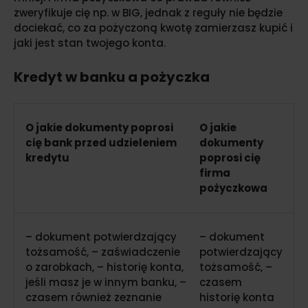
zweryfikuje cię np. w BIG, jednak z reguły nie będzie
dociekać, co za pożyczoną kwotę zamierzasz kupić i
jaki jest stan twojego konta.
Kredyt w banku a pożyczka
O jakie dokumenty poprosi
O jakie
cię bank przed udzieleniem
dokumenty
kredytu
poprosi cię
firma
pożyczkowa
– dokument potwierdzający
– dokument
tożsamość, – zaświadczenie
potwierdzający
o zarobkach, – historię konta,
tożsamość, –
jeśli masz je w innym banku, –
czasem
czasem również zeznanie
historię konta