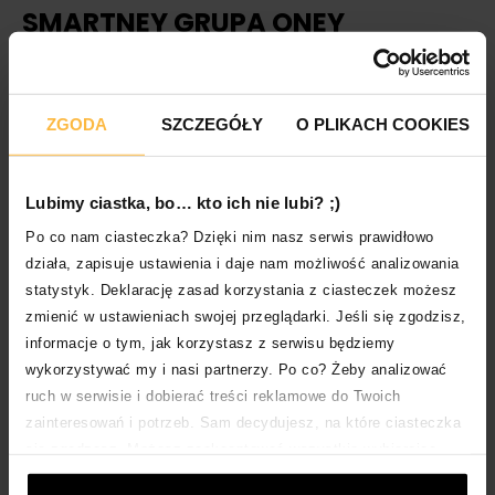
SMARTNEY GRUPA ONEY
PONOWNIE NA MAPIE POLSKIEGO
FINTECHU!
ZGODA
SZCZEGÓŁY
O PLIKACH COOKIES
Z DUMĄ OGŁASZAMY OBECNOŚĆ W NAJNOWSZEJ
EDYCJI MAPY POLSKIEGO FINTECHU, PRESTIŻOWEGO
ZESTAWIENIA FIRM KSZTAŁTUJĄCYCH PRZYSZŁOŚĆ
Lubimy ciastka, bo… kto ich nie lubi? ;)
FINANSÓW W POLSCE. W PRZEGLĄDZIE UJĘTO […]
Po co nam ciasteczka? Dzięki nim nasz serwis prawidłowo
CZYTAJ WIĘCEJ
działa, zapisuje ustawienia i daje nam możliwość analizowania
statystyk. Deklarację zasad korzystania z ciasteczek możesz
zmienić w ustawieniach swojej przeglądarki. Jeśli się zgodzisz,
informacje o tym, jak korzystasz z serwisu będziemy
wykorzystywać my i nasi partnerzy. Po co? Żeby analizować
ruch w serwisie i dobierać treści reklamowe do Twoich
zainteresowań i potrzeb. Sam decydujesz, na które ciasteczka
się zgadzasz. Możesz zaakceptować wszystkie wybierając
„Akceptuje wszystkie i przechodzę DALEJ”; dostosować