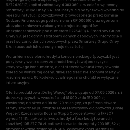
5272429317, kapitał zakładowy 4.383.360 zł w całości wpłacony.
Smartney Grupa Oney S.A. jest instytucją pożyczkową wpisaną do
rejestru instytucji pożyczkowych prowadzonego przez Komisję
Nadzoru Finansowego pod numerem RIP 000610 oraz agentem
ubezpieczeniowym wpisanym do rejestru agentów
ubezpieczeniowych pod numerem 11225430/A. Smartney Grupa
Oney S.A. jest administratorem danych osobowych. Informacje o
przetwarzaniu danych osobowych przez Smartney Grupa Oney
S.A. i zasadach ich ochrony znajdziesz tutaj.
Warunkiem udzielenia kredytu konsumenckiego (pożyczki) jest
pozytywny wynik oceny zdolności kredytowej oraz ryzyka
kredytowego konsumenta, a ostateczne warunki kredytowania
zależą od wyniku tej oceny. Niniejsza treść nie stanowi oferty w
rozumieniu art. 66 Kodeksu cywilnego i ma charakter wyłącznie
informacyjny.
Oferta produktowa „DaSię Więcej” obowiązuje od 07.05.2026 r. r. i
dotyczy pożyczki w wysokości od 81 000 zł do 150 000 zł,
zawieranej na okres od 98 do 120 miesięcy, za pośrednictwem
strony smartney.pl. Przykład reprezentatywny dla pożyczki „DaSię
Więcej”: Rzeczywista Roczna Stopa Oprocentowania (RRSO)
wynosi 17,11%, całkowita kwota kredytu (bez kredytowanych
kosztów) 105 277,78 zł, całkowita kwota do zapłaty 203 951,62 zł,
oprocentowanie zmienne 14,50%, całkowity koszt kredytu 98