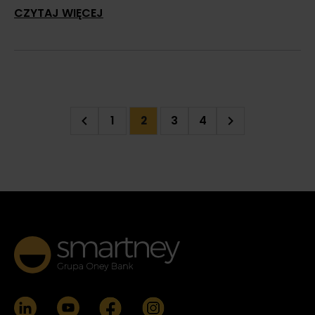
CZYTAJ WIĘCEJ
1
3
4
2