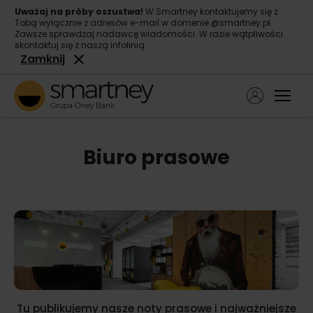
Uważaj na próby oszustwa!
W Smartney kontaktujemy się z
Tobą wyłącznie z adresów e-mail w domenie @smartney.pl.
Zawsze sprawdzaj nadawcę wiadomości. W razie wątpliwości
skontaktuj się z naszą infolinią.
Zamknij
Ope
Pożyczka gotówkowa
biuro prasowe
Pożyczka konsolidacyjna
O nas
Kontakt
Tu publikujemy nasze noty prasowe i najważniejsze