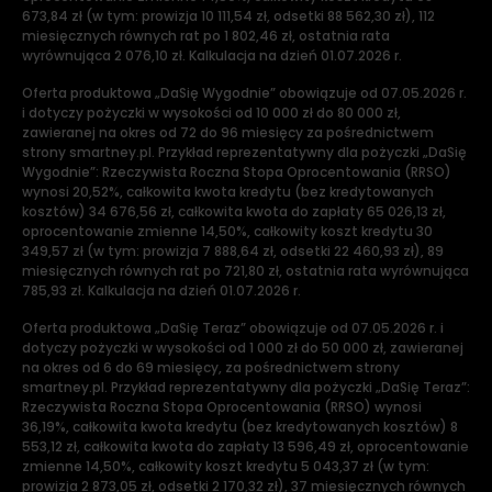
673,84 zł (w tym: prowizja 10 111,54 zł, odsetki 88 562,30 zł), 112
miesięcznych równych rat po 1 802,46 zł, ostatnia rata
wyrównująca 2 076,10 zł. Kalkulacja na dzień 01.07.2026 r.
Oferta produktowa „DaSię Wygodnie” obowiązuje od 07.05.2026 r.
i dotyczy pożyczki w wysokości od 10 000 zł do 80 000 zł,
zawieranej na okres od 72 do 96 miesięcy za pośrednictwem
strony smartney.pl. Przykład reprezentatywny dla pożyczki „DaSię
Wygodnie”: Rzeczywista Roczna Stopa Oprocentowania (RRSO)
wynosi 20,52%, całkowita kwota kredytu (bez kredytowanych
kosztów) 34 676,56 zł, całkowita kwota do zapłaty 65 026,13 zł,
oprocentowanie zmienne 14,50%, całkowity koszt kredytu 30
349,57 zł (w tym: prowizja 7 888,64 zł, odsetki 22 460,93 zł), 89
miesięcznych równych rat po 721,80 zł, ostatnia rata wyrównująca
785,93 zł. Kalkulacja na dzień 01.07.2026 r.
Oferta produktowa „DaSię Teraz” obowiązuje od 07.05.2026 r. i
dotyczy pożyczki w wysokości od 1 000 zł do 50 000 zł, zawieranej
na okres od 6 do 69 miesięcy, za pośrednictwem strony
smartney.pl. Przykład reprezentatywny dla pożyczki „DaSię Teraz”:
Rzeczywista Roczna Stopa Oprocentowania (RRSO) wynosi
36,19%, całkowita kwota kredytu (bez kredytowanych kosztów) 8
553,12 zł, całkowita kwota do zapłaty 13 596,49 zł, oprocentowanie
zmienne 14,50%, całkowity koszt kredytu 5 043,37 zł (w tym:
prowizja 2 873,05 zł, odsetki 2 170,32 zł), 37 miesięcznych równych