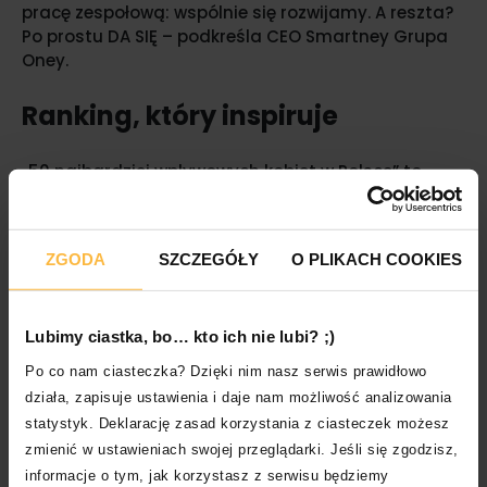
pracę zespołową: wspólnie się rozwijamy. A reszta?
Po prostu DA SIĘ – podkreśla CEO Smartney Grupa
Oney.
Ranking, który inspiruje
„50 najbardziej wpływowych kobiet w Polsce” to
publikowany od ponad 20 lat, coroczny ranking
magazynu Home & Market, wyróżniający liderki,
które mają realny wpływ na rozwój gospodarki,
ZGODA
SZCZEGÓŁY
O PLIKACH COOKIES
biznesu, kultury, technologii i życia społecznego.
Jest jednym z najważniejszych ogólnopolskich
zestawień poświęconych kobiecym liderkom, a jego
ocena bazuje na rzeczywistych efektach działań,
Lubimy ciastka, bo… kto ich nie lubi? ;)
zasięgu społecznym, innowacyjności i
Po co nam ciasteczka? Dzięki nim nasz serwis prawidłowo
długofalowym wpływie na przyszłość branż i
działa, zapisuje ustawienia i daje nam możliwość analizowania
społeczeństwa.
statystyk. Deklarację zasad korzystania z ciasteczek możesz
zmienić w ustawieniach swojej przeglądarki. Jeśli się zgodzisz,
informacje o tym, jak korzystasz z serwisu będziemy