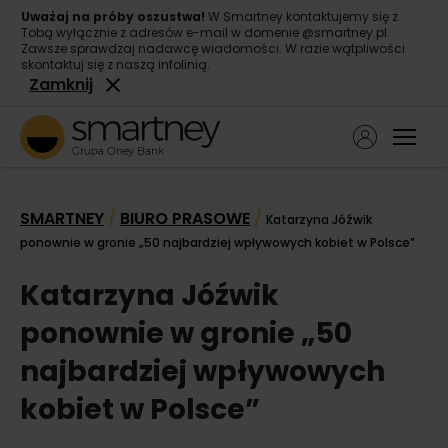
Uważaj na próby oszustwa!
W Smartney kontaktujemy się z
Tobą wyłącznie z adresów e-mail w domenie @smartney.pl.
Zawsze sprawdzaj nadawcę wiadomości. W razie wątpliwości
skontaktuj się z naszą infolinią.
Zamknij
Ope
Pożyczka gotówkowa
SMARTNEY
BIURO PRASOWE
/
/
Katarzyna Jóźwik
Pożyczka konsolidacyjna
ponownie w gronie „50 najbardziej wpływowych kobiet w Polsce”
O nas
Katarzyna Jóźwik
Kontakt
ponownie w gronie „50
najbardziej wpływowych
kobiet w Polsce”