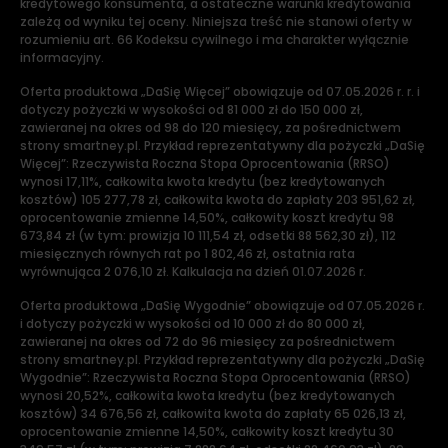
kredytowego konsumenta, a ostateczne warunki kredytowania
zależą od wyniku tej oceny. Niniejsza treść nie stanowi oferty w
rozumieniu art. 66 Kodeksu cywilnego i ma charakter wyłącznie
informacyjny.
Oferta produktowa „DaSię Więcej” obowiązuje od 07.05.2026 r. r. i
dotyczy pożyczki w wysokości od 81 000 zł do 150 000 zł,
zawieranej na okres od 98 do 120 miesięcy, za pośrednictwem
strony smartney.pl. Przykład reprezentatywny dla pożyczki „DaSię
Więcej”: Rzeczywista Roczna Stopa Oprocentowania (RRSO)
wynosi 17,11%, całkowita kwota kredytu (bez kredytowanych
kosztów) 105 277,78 zł, całkowita kwota do zapłaty 203 951,62 zł,
oprocentowanie zmienne 14,50%, całkowity koszt kredytu 98
673,84 zł (w tym: prowizja 10 111,54 zł, odsetki 88 562,30 zł), 112
miesięcznych równych rat po 1 802,46 zł, ostatnia rata
wyrównująca 2 076,10 zł. Kalkulacja na dzień 01.07.2026 r.
Oferta produktowa „DaSię Wygodnie” obowiązuje od 07.05.2026 r.
i dotyczy pożyczki w wysokości od 10 000 zł do 80 000 zł,
zawieranej na okres od 72 do 96 miesięcy za pośrednictwem
strony smartney.pl. Przykład reprezentatywny dla pożyczki „DaSię
Wygodnie”: Rzeczywista Roczna Stopa Oprocentowania (RRSO)
wynosi 20,52%, całkowita kwota kredytu (bez kredytowanych
kosztów) 34 676,56 zł, całkowita kwota do zapłaty 65 026,13 zł,
oprocentowanie zmienne 14,50%, całkowity koszt kredytu 30