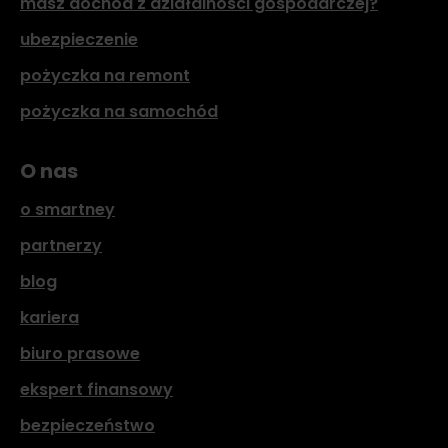
masz dochód z działalności gospodarczej?
ubezpieczenie
pożyczka na remont
pożyczka na samochód
O nas
o smartney
partnerzy
blog
kariera
biuro prasowe
ekspert finansowy
bezpieczeństwo