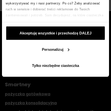
wykorzystywać my i nasi partnerzy. Po co? Żeby analizować
ruch w serwisie i dobierać treści reklamowe do Twoich
zainteresowań i potrzeb. Sam decydujesz, na które ciasteczka
się zgadzasz. Możesz zaakceptować wszystkie wybierając
„Akceptuje wszystkie i przechodzę DALEJ”; dostosować
Akceptuję wszystkie i przechodzę DALEJ
ciasteczka używając opcji „Personalizuj”; odmówić ciasteczek,
które nie są niezbędne: klikając „Tylko niezbędne ciasteczka”.
Więcej o ciasteczkach:
POLITYKA COOKIES
.
Personalizuj
Tylko niezbędne ciasteczka
© Smartney 2026
Smartney
pożyczka gotówkowa
pożyczka konsolidacyjna