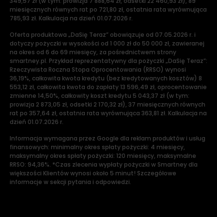
349,57 zł (w tym: prowizja 7 888,64 zł, odsetki 22 460,93 zł), 89
miesięcznych równych rat po 721,80 zł, ostatnia rata wyrównująca
785,93 zł. Kalkulacja na dzień 01.07.2026 r.
Oferta produktowa „DaSię Teraz” obowiązuje od 07.05.2026 r. i
dotyczy pożyczki w wysokości od 1 000 zł do 50 000 zł, zawieranej
na okres od 6 do 69 miesięcy, za pośrednictwem strony
smartney.pl. Przykład reprezentatywny dla pożyczki „DaSię Teraz”:
Rzeczywista Roczna Stopa Oprocentowania (RRSO) wynosi
36,19%, całkowita kwota kredytu (bez kredytowanych kosztów) 8
553,12 zł, całkowita kwota do zapłaty 13 596,49 zł, oprocentowanie
zmienne 14,50%, całkowity koszt kredytu 5 043,37 zł (w tym:
prowizja 2 873,05 zł, odsetki 2 170,32 zł), 37 miesięcznych równych
rat po 357,64 zł, ostatnia rata wyrównująca 363,81 zł. Kalkulacja na
dzień 01.07.2026 r.
Informacja wymagana przez Google dla reklam produktów i usług
finansowych: minimalny okres spłaty pożyczki: 4 miesięcy,
maksymalny okres spłaty pożyczki: 120 miesięcy, maksymalne
RRSO: 94,36%. *Czas zlecenia wypłaty pożyczki w Smartney dla
większości Klientów wynosi około 5 minut! Szczegółowe
informacje w sekcji pytania i odpowiedzi.