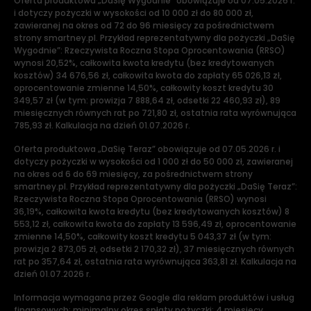
Oferta produktowa „DaSię Wygodnie” obowiązuje od 07.05.2026 r.
i dotyczy pożyczki w wysokości od 10 000 zł do 80 000 zł,
zawieranej na okres od 72 do 96 miesięcy za pośrednictwem
strony smartney.pl. Przykład reprezentatywny dla pożyczki „DaSię
Wygodnie”: Rzeczywista Roczna Stopa Oprocentowania (RRSO)
wynosi 20,52%, całkowita kwota kredytu (bez kredytowanych
kosztów) 34 676,56 zł, całkowita kwota do zapłaty 65 026,13 zł,
oprocentowanie zmienne 14,50%, całkowity koszt kredytu 30
349,57 zł (w tym: prowizja 7 888,64 zł, odsetki 22 460,93 zł), 89
miesięcznych równych rat po 721,80 zł, ostatnia rata wyrównująca
785,93 zł. Kalkulacja na dzień 01.07.2026 r.
Oferta produktowa „DaSię Teraz” obowiązuje od 07.05.2026 r. i
dotyczy pożyczki w wysokości od 1 000 zł do 50 000 zł, zawieranej
na okres od 6 do 69 miesięcy, za pośrednictwem strony
smartney.pl. Przykład reprezentatywny dla pożyczki „DaSię Teraz”:
Rzeczywista Roczna Stopa Oprocentowania (RRSO) wynosi
36,19%, całkowita kwota kredytu (bez kredytowanych kosztów) 8
553,12 zł, całkowita kwota do zapłaty 13 596,49 zł, oprocentowanie
zmienne 14,50%, całkowity koszt kredytu 5 043,37 zł (w tym:
prowizja 2 873,05 zł, odsetki 2 170,32 zł), 37 miesięcznych równych
rat po 357,64 zł, ostatnia rata wyrównująca 363,81 zł. Kalkulacja na
dzień 01.07.2026 r.
Informacja wymagana przez Google dla reklam produktów i usług
finansowych: minimalny okres spłaty pożyczki: 4 miesięcy,