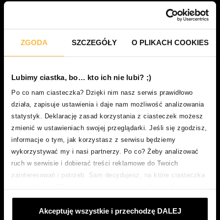
kariera
biuro prasowe
ekspert finansowy
ZGODA
SZCZEGÓŁY
O PLIKACH COOKIES
bezpieczeństwo
Lubimy ciastka, bo… kto ich nie lubi? ;)
Dokumenty
Po co nam ciasteczka? Dzięki nim nasz serwis prawidłowo
działa, zapisuje ustawienia i daje nam możliwość analizowania
informacja o dostępności
statystyk. Deklarację zasad korzystania z ciasteczek możesz
regulamin
zmienić w ustawieniach swojej przeglądarki. Jeśli się zgodzisz,
informacje o tym, jak korzystasz z serwisu będziemy
ochrona danych osobowych
wykorzystywać my i nasi partnerzy. Po co? Żeby analizować
polityka cookies
ruch w serwisie i dobierać treści reklamowe do Twoich
zainteresowań i potrzeb. Sam decydujesz, na które ciasteczka
dane kontrahentów
się zgadzasz. Możesz zaakceptować wszystkie wybierając
struktura organizacyjna
„Akceptuje wszystkie i przechodzę DALEJ”; dostosować
Akceptuję wszystkie i przechodzę DALEJ
ciasteczka używając opcji „Personalizuj”; odmówić ciasteczek,