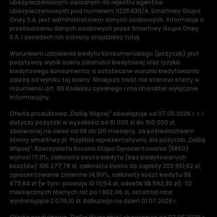
ubezpieczeniowym wpisanym do rejestru agentów
ubezpieczeniowych pod numerem 11225430/A. Smartney Grupa
Oney S.A. jest administratorem danych osobowych. Informacje o
przetwarzaniu danych osobowych przez Smartney Grupa Oney
S.A. i zasadach ich ochrony znajdziesz tutaj.
Warunkiem udzielenia kredytu konsumenckiego (pożyczki) jest
pozytywny wynik oceny zdolności kredytowej oraz ryzyka
kredytowego konsumenta, a ostateczne warunki kredytowania
zależą od wyniku tej oceny. Niniejsza treść nie stanowi oferty w
rozumieniu art. 66 Kodeksu cywilnego i ma charakter wyłącznie
informacyjny.
Oferta produktowa „DaSię Więcej” obowiązuje od 07.05.2026 r. r. i
dotyczy pożyczki w wysokości od 81 000 zł do 150 000 zł,
zawieranej na okres od 98 do 120 miesięcy, za pośrednictwem
strony smartney.pl. Przykład reprezentatywny dla pożyczki „DaSię
Więcej”: Rzeczywista Roczna Stopa Oprocentowania (RRSO)
wynosi 17,11%, całkowita kwota kredytu (bez kredytowanych
kosztów) 105 277,78 zł, całkowita kwota do zapłaty 203 951,62 zł,
oprocentowanie zmienne 14,50%, całkowity koszt kredytu 98
673,84 zł (w tym: prowizja 10 111,54 zł, odsetki 88 562,30 zł), 112
miesięcznych równych rat po 1 802,46 zł, ostatnia rata
wyrównująca 2 076,10 zł. Kalkulacja na dzień 01.07.2026 r.