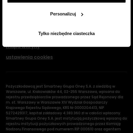
Pomoc
które nie są niezbędne: klikając „Tylko niezbędne ciasteczka”.
Więcej o ciasteczkach:
POLITYKA COOKIES
.
kontakt
Personalizuj
pytania i odpowiedzi
Tylko niezbędne ciasteczka
dokumenty do pobrania
mapa witryny
ustawienia cookies
Pożyczkodawcą jest Smartney Grupa Oney S.A. z siedzibą w
Warszawie, ul. Krakowiaków 44, 02-255 Warszawa, wpisana do
rejestru przedsiębiorców prowadzonego przez Sąd Rejonowy dla
m. st. Warszawy w Warszawie XIV Wydział Gospodarczy
Krajowego Rejestru Sądowego, KRS Nr 0000204413, NIP
5272429317, kapitał zakładowy 4.383.360 zł w całości wpłacony.
Smartney Grupa Oney S.A. jest instytucją pożyczkową wpisaną do
rejestru instytucji pożyczkowych prowadzonego przez Komisję
Nadzoru Finansowego pod numerem RIP 000610 oraz agentem