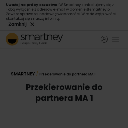
Uważaj na próby oszustwa!
W Smartney kontaktujemy się z
Tobą wyłącznie z adresów e-mail w domenie @smartney.pl.
Zawsze sprawdzaj nadawcę wiadomości. W razie wątpliwości
skontaktuj się z naszą infolinią.
Zamknij
Ope
Pożyczka gotówkowa
Pożyczka konsolidacyjna
SMARTNEY
/
Przekierowanie do partnera MA 1
O nas
Przekierowanie do
Kontakt
partnera MA 1