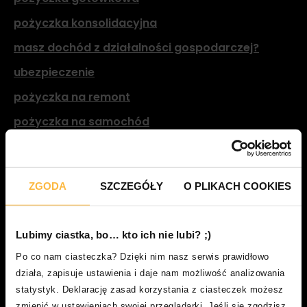
pożyczka konsolidacyjna
masz dochód z działalności gospodarczej?
ubezpieczenie
pożyczka na remont
pożyczka na samochód
O nas
ZGODA
SZCZEGÓŁY
O PLIKACH COOKIES
o smartney
partnerzy
Lubimy ciastka, bo… kto ich nie lubi? ;)
blog
Po co nam ciasteczka? Dzięki nim nasz serwis prawidłowo
kariera
działa, zapisuje ustawienia i daje nam możliwość analizowania
biuro prasowe
statystyk. Deklarację zasad korzystania z ciasteczek możesz
zmienić w ustawieniach swojej przeglądarki. Jeśli się zgodzisz,