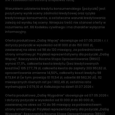
Warunkiem udzielenia kredytu konsumenckiego (pożyczki) jest
pozytywny wynik oceny zdolności kredytowej oraz ryzyka
kredytowego konsumenta, a ostateczne warunki kredytowania
zależą od wyniku tej oceny. Niniejsza treść nie stanowi oferty w
rozumieniu art. 66 Kodeksu cywilnego i ma charakter wyłącznie
informacyjny.
Oferta produktowa „DaSię Więcej” obowiązuje od 07.05.2026 r. r. i
dotyczy pożyczki w wysokości od 81 000 zł do 150 000 zł,
zawieranej na okres od 98 do 120 miesięcy, za pośrednictwem
strony smartney.pl. Przykład reprezentatywny dla pożyczki „DaSię
Więcej”: Rzeczywista Roczna Stopa Oprocentowania (RRSO)
wynosi 17,11%, całkowita kwota kredytu (bez kredytowanych
kosztów) 105 277,78 zł, całkowita kwota do zapłaty 203 951,62 zł,
oprocentowanie zmienne 14,50%, całkowity koszt kredytu 98
673,84 zł (w tym: prowizja 10 111,54 zł, odsetki 88 562,30 zł), 112
miesięcznych równych rat po 1 802,46 zł, ostatnia rata
wyrównująca 2 076,10 zł. Kalkulacja na dzień 01.07.2026 r.
Oferta produktowa „DaSię Wygodnie” obowiązuje od 07.05.2026 r.
i dotyczy pożyczki w wysokości od 10 000 zł do 80 000 zł,
zawieranej na okres od 72 do 96 miesięcy za pośrednictwem
strony smartney.pl. Przykład reprezentatywny dla pożyczki „DaSię
Wygodnie”: Rzeczywista Roczna Stopa Oprocentowania (RRSO)