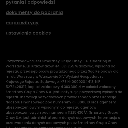
pytania i odpowiedzi
dokumenty do pobrania
mapa witryny
ustawienia cookies
Pożyczkodawcą jest Smartney Grupa Oney S.A. z siedzibą w
Warszawie, ul. Krakowiaków 44, 02-255 Warszawa, wpisana do
rejestru przedsiębiorców prowadzonego przez Sąd Rejonowy dla
m. st. Warszawy w Warszawie XIV Wydział Gospodarczy
Krajowego Rejestru Sądowego, KRS Nr 0000204413, NIP
5272429317, kapitał zakładowy 4.383.360 zł w całości wpłacony.
Smartney Grupa Oney S.A. jest instytucją pożyczkową wpisaną do
rejestru instytucji pożyczkowych prowadzonego przez Komisję
Nadzoru Finansowego pod numerem RIP 000610 oraz agentem
ubezpieczeniowym wpisanym do rejestru agentów
ubezpieczeniowych pod numerem 11225430/A. Smartney Grupa
Oney S.A. jest administratorem danych osobowych. Informacje o
przetwarzaniu danych osobowych przez Smartney Grupa Oney
S.A. i zasadach ich ochrony znajdziesz tutaj.