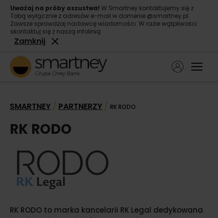
Uważaj na próby oszustwa!
W Smartney kontaktujemy się z
Tobą wyłącznie z adresów e-mail w domenie @smartney.pl.
Zawsze sprawdzaj nadawcę wiadomości. W razie wątpliwości
skontaktuj się z naszą infolinią.
Zamknij
Ope
Pożyczka gotówkowa
SMARTNEY
PARTNERZY
/
/
RK RODO
Pożyczka konsolidacyjna
RK RODO
O nas
Kontakt
RK RODO to marka kancelarii RK Legal dedykowana