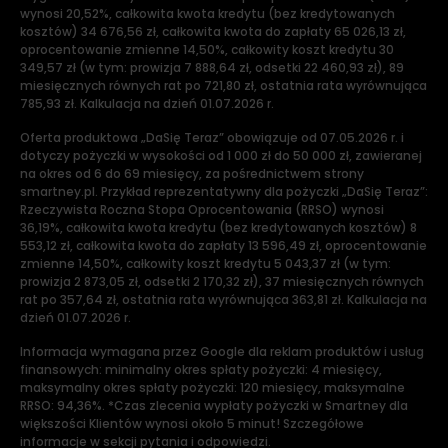
wynosi 20,52%, całkowita kwota kredytu (bez kredytowanych
kosztów) 34 676,56 zł, całkowita kwota do zapłaty 65 026,13 zł,
oprocentowanie zmienne 14,50%, całkowity koszt kredytu 30
349,57 zł (w tym: prowizja 7 888,64 zł, odsetki 22 460,93 zł), 89
miesięcznych równych rat po 721,80 zł, ostatnia rata wyrównująca
785,93 zł. Kalkulacja na dzień 01.07.2026 r.
Oferta produktowa „DaSię Teraz” obowiązuje od 07.05.2026 r. i
dotyczy pożyczki w wysokości od 1 000 zł do 50 000 zł, zawieranej
na okres od 6 do 69 miesięcy, za pośrednictwem strony
smartney.pl. Przykład reprezentatywny dla pożyczki „DaSię Teraz”:
Rzeczywista Roczna Stopa Oprocentowania (RRSO) wynosi
36,19%, całkowita kwota kredytu (bez kredytowanych kosztów) 8
553,12 zł, całkowita kwota do zapłaty 13 596,49 zł, oprocentowanie
zmienne 14,50%, całkowity koszt kredytu 5 043,37 zł (w tym:
prowizja 2 873,05 zł, odsetki 2 170,32 zł), 37 miesięcznych równych
rat po 357,64 zł, ostatnia rata wyrównująca 363,81 zł. Kalkulacja na
dzień 01.07.2026 r.
Informacja wymagana przez Google dla reklam produktów i usług
finansowych: minimalny okres spłaty pożyczki: 4 miesięcy,
maksymalny okres spłaty pożyczki: 120 miesięcy, maksymalne
RRSO: 94,36%. *Czas zlecenia wypłaty pożyczki w Smartney dla
większości Klientów wynosi około 5 minut! Szczegółowe
informacje w sekcji pytania i odpowiedzi.