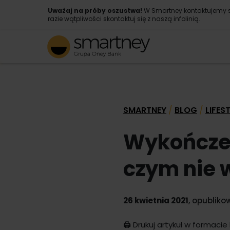
Uważaj na próby oszustwa!
W Smartney kontaktujemy s
razie wątpliwości skontaktuj się z naszą infolinią.
SMARTNEY
BLOG
LIFES
/
/
Wykończeni
czym nie 
26 kwietnia 2021
, opublik
🖨️
Drukuj artykuł w formacie