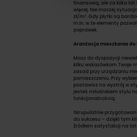
finansową, ale za kilka l
więcej. Nie inaczej sytuac
zł/m². Gdy płytki są bard
m.in. w te elementy pozwol
poprawek.
Aranżacja mieszkania do
Masz do dyspozycji niewie
kilku wskazówkom Twoje mi
zasad przy urządzaniu mi
pomieszczeniu. Przy wybier
postawisz na wystrój w sty
jesteś miłośnikiem stylu 
funkcjonalnością.
Skrupulatnie przygotowany
do sukcesu – dzięki tym k
źródłem satysfakcji na lat