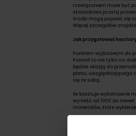
rozwiązaniem może być poż
stosunkowo prostą procedu
środki mogą pojawić się 
Więcej szczegółów znajdzi
Jak przygotować kosztor
Punktem wyjściowym do pr
Pozwoli to nie tylko na d
będzie okazją do przemyśl
planu, uwzględniającego d
się ze sobą.
Ile kosztuje wykończenie 
wynieść od 1000 do nawet 
materiałów, które wybierz
Najczęstsze błędy przy 
Tworząc kosztorys wykończ