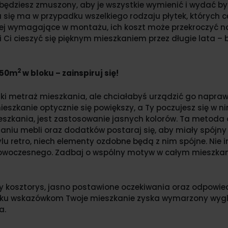
at będziesz zmuszony, aby je wszystkie wymienić i wydać 
ja się ma w przypadku wszelkiego rodzaju płytek, których 
ziej wymagające w montażu, ich koszt może przekroczyć n
i Ci cieszyć się pięknym mieszkaniem przez długie lata –
2
 50m
w bloku – zainspiruj się!
lki metraż mieszkania, ale chciałabyś urządzić go napraw
eszkanie optycznie się powiększy, a Ty poczujesz się w n
eszkania, jest zastosowanie jasnych kolorów. Ta meto
aniu mebli oraz dodatków postaraj się, aby miały spójny 
lu retro, niech elementy ozdobne będą z nim spójne. Nie 
nowoczesnego. Zadbaj o wspólny motyw w całym mieszkaniu
 kosztorys, jasno postawione oczekiwania oraz odpowied
ilku wskazówkom Twoje mieszkanie zyska wymarzony wyglą
a.