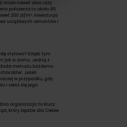
być może nawet dwa razy
cena położenia
to około 80
awet 200 zł/m². Inwestycja
 bez uciążliwych remontów i
dę stylowo? Dzięki tym
im jak w domu. Jedną z
da doda metrażu każdemu
charakter. Jeżeli
inaczej w przypadku, gdy
 i ciesz się jego
nia organizacja to klucz
d, który będzie dla Ciebie