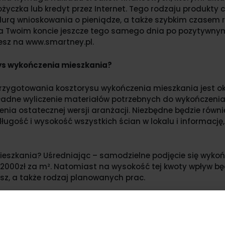
yczka lub kredyt przez Internet. Tego rodzaju produkty c
rą wnioskowania o pieniądze, a także szybkim czasem rea
na Twoim koncie jeszcze tego samego dnia po pozytywnym
esz na www.smartney.pl.
ys wykończenia mieszkania?
zygotowania kosztorysu wykończenia mieszkania jest okr
okładne wyliczenie materiałów potrzebnych do wykończenia
enia ostatecznej wersji aranżacji. Niezbędne będzie rów
ługość i wysokość wszystkich ścian w lokalu i informację
mieszkania? Uśredniając – samodzielne podjęcie się wyk
2000zł za m². Natomiast na wysokość tej kwoty wpływ bę
esz, a także rodzaj planowanych prac.
wykonywaniu kosztorysu wykończenia mieszkania
enia mieszkania jesteś bardzo skrupulatny i z uwagą sta