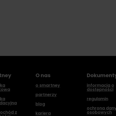
tney
O nas
Dokument
ka
o smartney
informacja o
kowa
dostępności
partnerzy
ka
regulamin
idacyjna
blog
ochrona dan
ochód z
osobowych
kariera