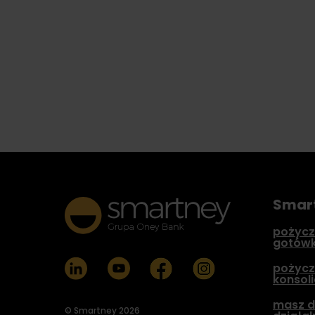
Smar
pożycz
gotów
pożycz
konsol
masz d
© Smartney 2026