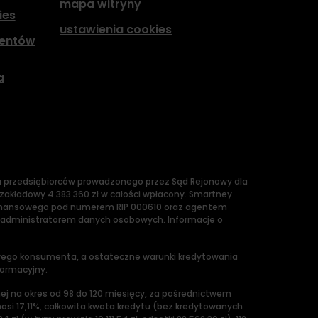
mapa witryny
ies
ustawienia cookies
hentów
a
ru przedsiębiorców prowadzonego przez Sąd Rejonowy dla
zakładowy 4.383.360 zł w całości wpłacony. Smartney
u Finansowego pod numerem RIP 000610 oraz agentem
 administratorem danych osobowych. Informacje o
owego konsumenta, a ostateczne warunki kredytowania
formacyjny.
anej na okres od 98 do 120 miesięcy, za pośrednictwem
osi 17,11%, całkowita kwota kredytu (bez kredytowanych