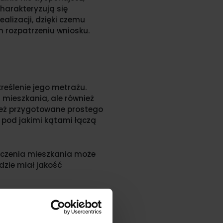
harakteryzują się
lizacji, dzięki czemu
 rozpatrzeniu wniosku.
eślenie jego metrażu.
 mieszkania, ale również
nież przygotowane prostego
, pod jakimi kątami łączą
ończenia mieszkania może
dzie miał jakość
rasz się ująć wszystkie