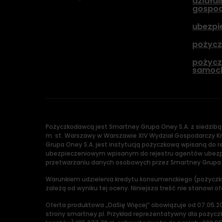
działal
gospod
ubezpi
pożycz
pożycz
samoc
Pożyczkodawcą jest Smartney Grupa Oney S.A. z siedzibą
m. st. Warszawy w Warszawie XIV Wydział Gospodarczy Kra
Grupa Oney S.A. jest instytucją pożyczkową wpisaną do
ubezpieczeniowym wpisanym do rejestru agentów ubezpi
przetwarzaniu danych osobowych przez Smartney Grupa On
Warunkiem udzielenia kredytu konsumenckiego (pożyczki
zależą od wyniku tej oceny. Niniejsza treść nie stanowi o
Oferta produktowa „DaSię Więcej” obowiązuje od 07.05.2026
strony smartney.pl. Przykład reprezentatywny dla pożycz