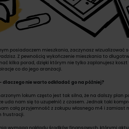
nym posiadaczem mieszkania, zaczynasz wizualizować sob
wadzisz. Z pewnością wykończenie mieszkania to długotrw
ać kilka porad, dzięki którym nie tylko zaplanujesz kosz
iracje co do jego aranżacji.
 dlaczego nie warto odkładać go na później?
rzonym lokum często jest tak silna, że na dalszy plan 
, że uda nam się to uzupełnić z czasem. Jednak taki komp
nam całą przyjemność z zakupu własnego m4 i zamiast n
 frustracji.
ania wymaga nakładu środków finansowych, którymi aktua