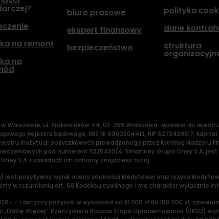
ności
arczej?
polityka cook
biuro prasowe
eczenie
dane kontra
ekspert finansowy
ka na remont
struktura
bezpieczeństwo
organizacyjn
ka na
hód
 w Warszawie, ul. Krakowiaków 44, 02-255 Warszawa, wpisana do rejest
jowego Rejestru Sądowego, KRS Nr 0000204413, NIP 5272429317, kapitał 
 rejestru instytucji pożyczkowych prowadzonego przez Komisję Nadzor
eczeniowych pod numerem 11225430/A. Smartney Grupa Oney S.A. jest
ey S.A. i zasadach ich ochrony znajdziesz tutaj.
) jest pozytywny wynik oceny zdolności kredytowej oraz ryzyka kredyt
ferty w rozumieniu art. 66 Kodeksu cywilnego i ma charakter wyłącznie in
 r. r. i dotyczy pożyczki w wysokości od 81 000 zł do 150 000 zł, zawier
ki „DaSię Więcej”: Rzeczywista Roczna Stopa Oprocentowania (RRSO) wyn