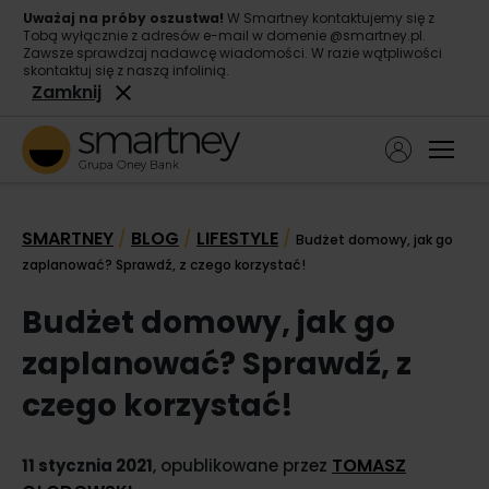
Uważaj na próby oszustwa!
W Smartney kontaktujemy się z
Tobą wyłącznie z adresów e-mail w domenie @smartney.pl.
Zawsze sprawdzaj nadawcę wiadomości. W razie wątpliwości
skontaktuj się z naszą infolinią.
Zamknij
Ope
Pożyczka gotówkowa
SMARTNEY
BLOG
LIFESTYLE
/
/
/
Budżet domowy, jak go
Pożyczka konsolidacyjna
zaplanować? Sprawdź, z czego korzystać!
O nas
Budżet domowy, jak go
Kontakt
zaplanować? Sprawdź, z
czego korzystać!
TOMASZ
11 stycznia 2021
, opublikowane przez