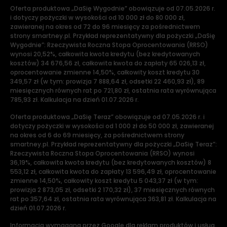
Oferta produktowa „DaSię Wygodnie” obowiązuje od 07.05.2026 r.
i dotyczy pożyczki w wysokości od 10 000 zł do 80 000 zł,
zawieranej na okres od 72 do 96 miesięcy za pośrednictwem
strony smartney.pl. Przykład reprezentatywny dla pożyczki „DaSię
Wygodnie”: Rzeczywista Roczna Stopa Oprocentowania (RRSO)
wynosi 20,52%, całkowita kwota kredytu (bez kredytowanych
kosztów) 34 676,56 zł, całkowita kwota do zapłaty 65 026,13 zł,
oprocentowanie zmienne 14,50%, całkowity koszt kredytu 30
349,57 zł (w tym: prowizja 7 888,64 zł, odsetki 22 460,93 zł), 89
miesięcznych równych rat po 721,80 zł, ostatnia rata wyrównująca
785,93 zł. Kalkulacja na dzień 01.07.2026 r.
Oferta produktowa „DaSię Teraz” obowiązuje od 07.05.2026 r. i
dotyczy pożyczki w wysokości od 1 000 zł do 50 000 zł, zawieranej
na okres od 6 do 69 miesięcy, za pośrednictwem strony
smartney.pl. Przykład reprezentatywny dla pożyczki „DaSię Teraz”:
Rzeczywista Roczna Stopa Oprocentowania (RRSO) wynosi
36,19%, całkowita kwota kredytu (bez kredytowanych kosztów) 8
553,12 zł, całkowita kwota do zapłaty 13 596,49 zł, oprocentowanie
zmienne 14,50%, całkowity koszt kredytu 5 043,37 zł (w tym:
prowizja 2 873,05 zł, odsetki 2 170,32 zł), 37 miesięcznych równych
rat po 357,64 zł, ostatnia rata wyrównująca 363,81 zł. Kalkulacja na
dzień 01.07.2026 r.
Informacja wymagana przez Google dla reklam produktów i usług