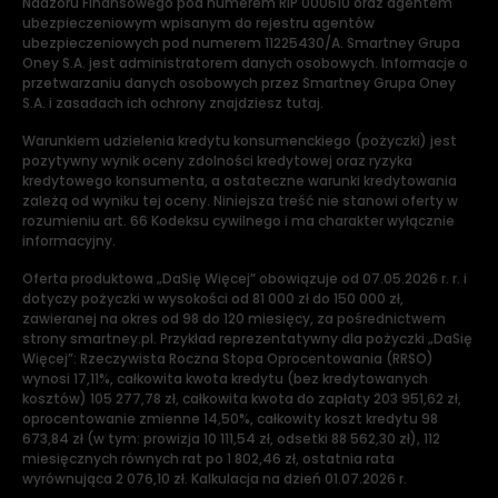
Nadzoru Finansowego pod numerem RIP 000610 oraz agentem
ubezpieczeniowym wpisanym do rejestru agentów
ubezpieczeniowych pod numerem 11225430/A. Smartney Grupa
Oney S.A. jest administratorem danych osobowych. Informacje o
przetwarzaniu danych osobowych przez Smartney Grupa Oney
S.A. i zasadach ich ochrony znajdziesz tutaj.
Warunkiem udzielenia kredytu konsumenckiego (pożyczki) jest
pozytywny wynik oceny zdolności kredytowej oraz ryzyka
kredytowego konsumenta, a ostateczne warunki kredytowania
zależą od wyniku tej oceny. Niniejsza treść nie stanowi oferty w
rozumieniu art. 66 Kodeksu cywilnego i ma charakter wyłącznie
informacyjny.
Oferta produktowa „DaSię Więcej” obowiązuje od 07.05.2026 r. r. i
dotyczy pożyczki w wysokości od 81 000 zł do 150 000 zł,
zawieranej na okres od 98 do 120 miesięcy, za pośrednictwem
strony smartney.pl. Przykład reprezentatywny dla pożyczki „DaSię
Więcej”: Rzeczywista Roczna Stopa Oprocentowania (RRSO)
wynosi 17,11%, całkowita kwota kredytu (bez kredytowanych
kosztów) 105 277,78 zł, całkowita kwota do zapłaty 203 951,62 zł,
oprocentowanie zmienne 14,50%, całkowity koszt kredytu 98
673,84 zł (w tym: prowizja 10 111,54 zł, odsetki 88 562,30 zł), 112
miesięcznych równych rat po 1 802,46 zł, ostatnia rata
wyrównująca 2 076,10 zł. Kalkulacja na dzień 01.07.2026 r.