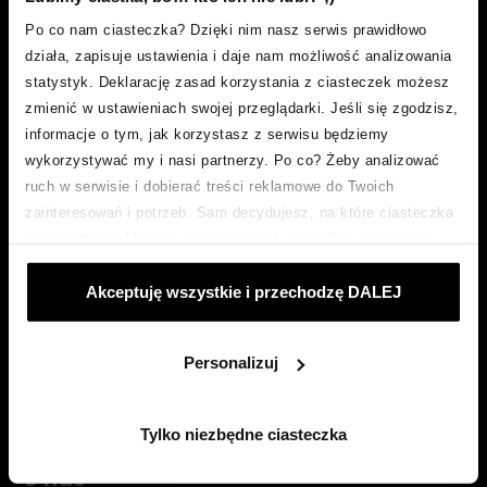
Po co nam ciasteczka? Dzięki nim nasz serwis prawidłowo
działa, zapisuje ustawienia i daje nam możliwość analizowania
statystyk. Deklarację zasad korzystania z ciasteczek możesz
© Smartney 2026
zmienić w ustawieniach swojej przeglądarki. Jeśli się zgodzisz,
informacje o tym, jak korzystasz z serwisu będziemy
wykorzystywać my i nasi partnerzy. Po co? Żeby analizować
Smartney
ruch w serwisie i dobierać treści reklamowe do Twoich
zainteresowań i potrzeb. Sam decydujesz, na które ciasteczka
pożyczka gotówkowa
się zgadzasz. Możesz zaakceptować wszystkie wybierając
pożyczka konsolidacyjna
„Akceptuje wszystkie i przechodzę DALEJ”; dostosować
Akceptuję wszystkie i przechodzę DALEJ
ciasteczka używając opcji „Personalizuj”; odmówić ciasteczek,
masz dochód z działalności gospodarczej?
które nie są niezbędne: klikając „Tylko niezbędne ciasteczka”.
ubezpieczenie
Więcej o ciasteczkach:
POLITYKA COOKIES
.
Personalizuj
pożyczka na remont
pożyczka na samochód
Tylko niezbędne ciasteczka
O nas