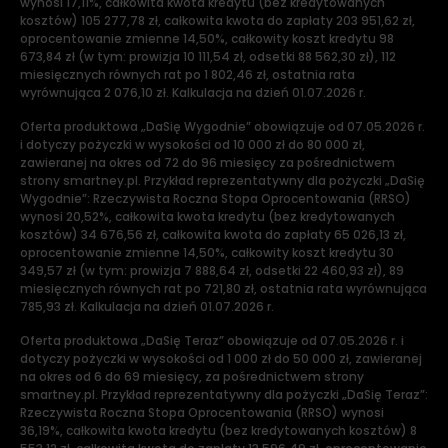
wynosi 17,11%, całkowita kwota kredytu (bez kredytowanych
kosztów) 105 277,78 zł, całkowita kwota do zapłaty 203 951,62 zł,
oprocentowanie zmienne 14,50%, całkowity koszt kredytu 98
673,84 zł (w tym: prowizja 10 111,54 zł, odsetki 88 562,30 zł), 112
miesięcznych równych rat po 1 802,46 zł, ostatnia rata
wyrównująca 2 076,10 zł. Kalkulacja na dzień 01.07.2026 r.
Oferta produktowa „DaSię Wygodnie” obowiązuje od 07.05.2026 r.
i dotyczy pożyczki w wysokości od 10 000 zł do 80 000 zł,
zawieranej na okres od 72 do 96 miesięcy za pośrednictwem
strony smartney.pl. Przykład reprezentatywny dla pożyczki „DaSię
Wygodnie”: Rzeczywista Roczna Stopa Oprocentowania (RRSO)
wynosi 20,52%, całkowita kwota kredytu (bez kredytowanych
kosztów) 34 676,56 zł, całkowita kwota do zapłaty 65 026,13 zł,
oprocentowanie zmienne 14,50%, całkowity koszt kredytu 30
349,57 zł (w tym: prowizja 7 888,64 zł, odsetki 22 460,93 zł), 89
miesięcznych równych rat po 721,80 zł, ostatnia rata wyrównująca
785,93 zł. Kalkulacja na dzień 01.07.2026 r.
Oferta produktowa „DaSię Teraz” obowiązuje od 07.05.2026 r. i
dotyczy pożyczki w wysokości od 1 000 zł do 50 000 zł, zawieranej
na okres od 6 do 69 miesięcy, za pośrednictwem strony
smartney.pl. Przykład reprezentatywny dla pożyczki „DaSię Teraz”:
Rzeczywista Roczna Stopa Oprocentowania (RRSO) wynosi
36,19%, całkowita kwota kredytu (bez kredytowanych kosztów) 8