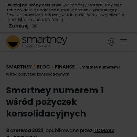
Uważaj na próby oszustwa!
W Smartney kontaktujemy się z
Tobą wyłącznie z adresów e-mail w domenie @smartney.pl.
Zawsze sprawdzaj nadawcę wiadomości. W razie wątpliwości
skontaktuj się z naszą infolinią.
Zamknij
Ope
Pożyczka gotówkowa
SMARTNEY
BLOG
FINANSE
/
/
/
Smartney numerem 1
Pożyczka konsolidacyjna
wśród pożyczek konsolidacyjnych
O nas
Smartney numerem 1
Kontakt
wśród pożyczek
konsolidacyjnych
TOMASZ
8 czerwca 2022
, opublikowane przez