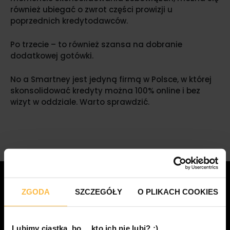
również ubiegać o zwrot części prowizji u
poprzednich kredytodawców.
Po trzecie – to również szansa na dobranie
dodatkowej gotówki.
No a Smartney jest jedyną firmą w Polsce, w której
skonsolidować kredyty można 100% online i bez
wizyt w oddziale. Warto sprawdzić.
ZGODA
SZCZEGÓŁY
O PLIKACH COOKIES
Lubimy ciastka, bo… kto ich nie lubi? ;)