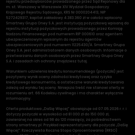
rejestru przedsiębiorców prowadzonego przez Sąd Rejonowy dla
m. st. Warszawy w Warszawie XIV Wydział Gospodarczy
Krajowego Rejestru Sądowego, KRS Nr 0000204413, NIP
5272429317, kapitał zakładowy 4.383.360 zł w całości wpłacony.
Smartney Grupa Oney S.A. jest instytucją pożyczkową wpisaną do
rejestru instytucji pożyczkowych prowadzonego przez Komisję
Nadzoru Finansowego pod numerem RIP 000610 oraz agentem
ubezpieczeniowym wpisanym do rejestru agentów
ubezpieczeniowych pod numerem 11225430/A. Smartney Grupa
Oney S.A. jest administratorem danych osobowych. Informacje o
przetwarzaniu danych osobowych przez Smartney Grupa Oney
S.A. i zasadach ich ochrony znajdziesz tutaj.
Warunkiem udzielenia kredytu konsumenckiego (pożyczki) jest
pozytywny wynik oceny zdolności kredytowej oraz ryzyka
kredytowego konsumenta, a ostateczne warunki kredytowania
zależą od wyniku tej oceny. Niniejsza treść nie stanowi oferty w
rozumieniu art. 66 Kodeksu cywilnego i ma charakter wyłącznie
informacyjny.
Oferta produktowa „DaSię Więcej” obowiązuje od 07.05.2026 r. r. i
dotyczy pożyczki w wysokości od 81 000 zł do 150 000 zł,
zawieranej na okres od 98 do 120 miesięcy, za pośrednictwem
strony smartney.pl. Przykład reprezentatywny dla pożyczki „DaSię
Więcej”: Rzeczywista Roczna Stopa Oprocentowania (RRSO)