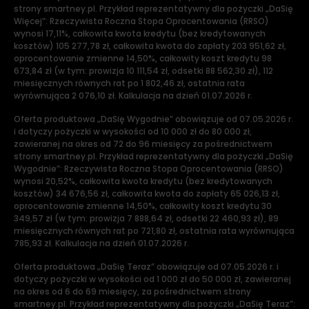
strony smartney.pl. Przykład reprezentatywny dla pożyczki „DaSię
Więcej”: Rzeczywista Roczna Stopa Oprocentowania (RRSO)
wynosi 17,11%, całkowita kwota kredytu (bez kredytowanych
kosztów) 105 277,78 zł, całkowita kwota do zapłaty 203 951,62 zł,
oprocentowanie zmienne 14,50%, całkowity koszt kredytu 98
673,84 zł (w tym: prowizja 10 111,54 zł, odsetki 88 562,30 zł), 112
miesięcznych równych rat po 1 802,46 zł, ostatnia rata
wyrównująca 2 076,10 zł. Kalkulacja na dzień 01.07.2026 r.
Oferta produktowa „DaSię Wygodnie” obowiązuje od 07.05.2026 r.
i dotyczy pożyczki w wysokości od 10 000 zł do 80 000 zł,
zawieranej na okres od 72 do 96 miesięcy za pośrednictwem
strony smartney.pl. Przykład reprezentatywny dla pożyczki „DaSię
Wygodnie”: Rzeczywista Roczna Stopa Oprocentowania (RRSO)
wynosi 20,52%, całkowita kwota kredytu (bez kredytowanych
kosztów) 34 676,56 zł, całkowita kwota do zapłaty 65 026,13 zł,
oprocentowanie zmienne 14,50%, całkowity koszt kredytu 30
349,57 zł (w tym: prowizja 7 888,64 zł, odsetki 22 460,93 zł), 89
miesięcznych równych rat po 721,80 zł, ostatnia rata wyrównująca
785,93 zł. Kalkulacja na dzień 01.07.2026 r.
Oferta produktowa „DaSię Teraz” obowiązuje od 07.05.2026 r. i
dotyczy pożyczki w wysokości od 1 000 zł do 50 000 zł, zawieranej
na okres od 6 do 69 miesięcy, za pośrednictwem strony
smartney.pl. Przykład reprezentatywny dla pożyczki „DaSię Teraz”: