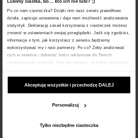
Lubimy ciastka, bo… kto ich nie lubi? ;)
dotrzeć do większego grona odbiorców.
Po co nam ciasteczka? Dzięki nim nasz serwis prawidłowo
działa, zapisuje ustawienia i daje nam możliwość analizowania
Sprzedawca musi się jednak liczyć z możliwością
nieodebrania przesyłki za pobraniem przez
statystyk. Deklarację zasad korzystania z ciasteczek możesz
kupującego. Zgodnie z prawem opłatę za jej zwrot
zmienić w ustawieniach swojej przeglądarki. Jeśli się zgodzisz,
powinien wówczas ponieść klient, który nie wywiązał
informacje o tym, jak korzystasz z serwisu będziemy
się z warunków umowy zawartej na odległość.
wykorzystywać my i nasi partnerzy. Po co? Żeby analizować
Warto jednak najpierw skontaktować się nabywcą i
ruch w serwisie i dobierać treści reklamowe do Twoich
wyjaśnić sytuację (mogło bowiem dojść do
zainteresowań i potrzeb. Sam decydujesz, na które ciasteczka
nieporozumień w relacji firma kurierska–klient).
się zgadzasz. Możesz zaakceptować wszystkie wybierając
„Akceptuje wszystkie i przechodzę DALEJ”; dostosować
Płatność za pobraniem a
Akceptuję wszystkie i przechodzę DALEJ
ciasteczka używając opcji „Personalizuj”; odmówić ciasteczek,
wysyłka do automatów
które nie są niezbędne: klikając „Tylko niezbędne ciasteczka”.
Więcej o ciasteczkach:
POLITYKA COOKIES
.
paczkowych
Personalizuj
Niektóre firmy kurierskie mają w swoich ofertach
opcję płatności za pobraniem z możliwością
Tylko niezbędne ciasteczka
odbioru przesyłki w automatach paczkowych
. To