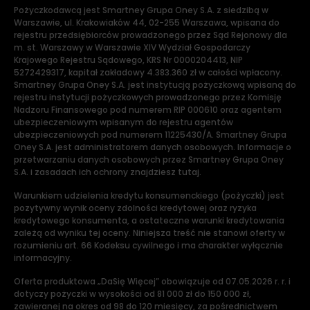
Pożyczkodawcą jest Smartney Grupa Oney S.A. z siedzibą w
Warszawie, ul. Krakowiaków 44, 02-255 Warszawa, wpisana do
rejestru przedsiębiorców prowadzonego przez Sąd Rejonowy dla
m. st. Warszawy w Warszawie XIV Wydział Gospodarczy
Krajowego Rejestru Sądowego, KRS Nr 0000204413, NIP
5272429317, kapitał zakładowy 4.383.360 zł w całości wpłacony.
Smartney Grupa Oney S.A. jest instytucją pożyczkową wpisaną do
rejestru instytucji pożyczkowych prowadzonego przez Komisję
Nadzoru Finansowego pod numerem RIP 000610 oraz agentem
ubezpieczeniowym wpisanym do rejestru agentów
ubezpieczeniowych pod numerem 11225430/A. Smartney Grupa
Oney S.A. jest administratorem danych osobowych. Informacje o
przetwarzaniu danych osobowych przez Smartney Grupa Oney
S.A. i zasadach ich ochrony znajdziesz tutaj.
Warunkiem udzielenia kredytu konsumenckiego (pożyczki) jest
pozytywny wynik oceny zdolności kredytowej oraz ryzyka
kredytowego konsumenta, a ostateczne warunki kredytowania
zależą od wyniku tej oceny. Niniejsza treść nie stanowi oferty w
rozumieniu art. 66 Kodeksu cywilnego i ma charakter wyłącznie
informacyjny.
Oferta produktowa „DaSię Więcej” obowiązuje od 07.05.2026 r. r. i
dotyczy pożyczki w wysokości od 81 000 zł do 150 000 zł,
zawieranej na okres od 98 do 120 miesięcy, za pośrednictwem