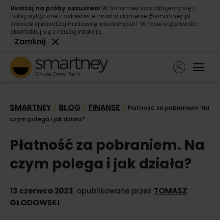
Uważaj na próby oszustwa!
W Smartney kontaktujemy się z
Tobą wyłącznie z adresów e-mail w domenie @smartney.pl.
Zawsze sprawdzaj nadawcę wiadomości. W razie wątpliwości
skontaktuj się z naszą infolinią.
Zamknij
Ope
Pożyczka gotówkowa
SMARTNEY
BLOG
FINANSE
/
/
/
Płatność za pobraniem. Na
Pożyczka konsolidacyjna
czym polega i jak działa?
O nas
Płatność za pobraniem. Na
Kontakt
czym polega i jak działa?
TOMASZ
13 czerwca 2023
, opublikowane przez
GŁODOWSKI