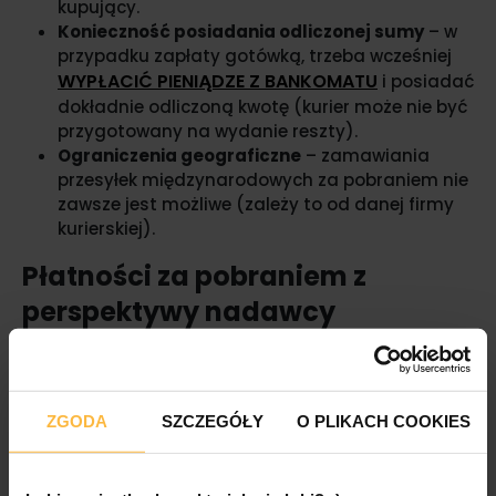
kupujący.
Konieczność posiadania odliczonej sumy
– w
przypadku zapłaty gotówką, trzeba wcześniej
WYPŁACIĆ PIENIĄDZE Z BANKOMATU
i posiadać
dokładnie odliczoną kwotę (kurier może nie być
przygotowany na wydanie reszty).
Ograniczenia geograficzne
– zamawiania
przesyłek międzynarodowych za pobraniem nie
zawsze jest możliwe (zależy to od danej firmy
kurierskiej).
Płatności za pobraniem z
perspektywy nadawcy
Zamawianie za pobraniem z punktu widzenia
klienta jest wygodne i bezpieczne, a jak wygląda to
z perspektywy właściciela sklepu internetowego?
ZGODA
SZCZEGÓŁY
O PLIKACH COOKIES
Posiadając taką opcję wysyłki,
budujesz wizerunek
marki, która wychodzi naprzeciw oczekiwaniom
klientów, jest wiarygodna i elastyczna
. Możesz też