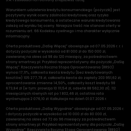
Warunkiem udzielenia kredytu konsumenckiego (pożyczki) jest
pozytywny wynik oceny zdolności kredytowej oraz ryzyka
kredytowego konsumenta, a ostateczne warunki kredytowania
zależą od wyniku tej oceny. Niniejsza treść nie stanowi oferty w
rozumieniu art. 66 Kodeksu cywilnego i ma charakter wyłącznie
informacyjny.
Oferta produktowa „DaSię Więcej” obowiązuje od 07.05.2026 r. r. i
dotyczy pożyczki w wysokości od 81 000 zł do 150 000 zł,
zawieranej na okres od 98 do 120 miesięcy, za pośrednictwem
strony smartney.pl. Przykład reprezentatywny dla pożyczki „DaSię
Więcej”: Rzeczywista Roczna Stopa Oprocentowania (RRSO)
wynosi 17,11%, całkowita kwota kredytu (bez kredytowanych
kosztów) 105 277,78 zł, całkowita kwota do zapłaty 203 951,62 zł,
oprocentowanie zmienne 14,50%, całkowity koszt kredytu 98
673,84 zł (w tym: prowizja 10 111,54 zł, odsetki 88 562,30 zł), 112
miesięcznych równych rat po 1 802,46 zł, ostatnia rata
wyrównująca 2 076,10 zł. Kalkulacja na dzień 01.07.2026 r.
Oferta produktowa „DaSię Wygodnie” obowiązuje od 07.05.2026 r.
i dotyczy pożyczki w wysokości od 10 000 zł do 80 000 zł,
zawieranej na okres od 72 do 96 miesięcy za pośrednictwem
strony smartney.pl. Przykład reprezentatywny dla pożyczki „DaSię
Wygodnie”: Rzeczywista Roczna Stopa Oprocentowania (RRSO)