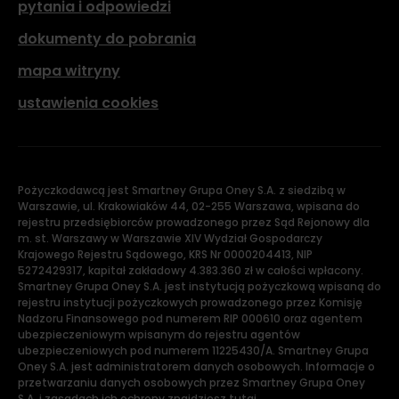
pytania i odpowiedzi
dokumenty do pobrania
mapa witryny
ustawienia cookies
Pożyczkodawcą jest Smartney Grupa Oney S.A. z siedzibą w
Warszawie, ul. Krakowiaków 44, 02-255 Warszawa, wpisana do
rejestru przedsiębiorców prowadzonego przez Sąd Rejonowy dla
m. st. Warszawy w Warszawie XIV Wydział Gospodarczy
Krajowego Rejestru Sądowego, KRS Nr 0000204413, NIP
5272429317, kapitał zakładowy 4.383.360 zł w całości wpłacony.
Smartney Grupa Oney S.A. jest instytucją pożyczkową wpisaną do
rejestru instytucji pożyczkowych prowadzonego przez Komisję
Nadzoru Finansowego pod numerem RIP 000610 oraz agentem
ubezpieczeniowym wpisanym do rejestru agentów
ubezpieczeniowych pod numerem 11225430/A. Smartney Grupa
Oney S.A. jest administratorem danych osobowych. Informacje o
przetwarzaniu danych osobowych przez Smartney Grupa Oney
S.A. i zasadach ich ochrony znajdziesz tutaj.