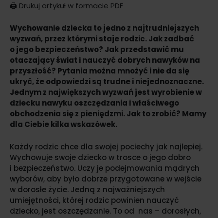
🖨️
Drukuj artykuł w formacie PDF
Wychowanie dziecka to jedno z najtrudniejszych
wyzwań, przez którymi staje rodzic. Jak zadbać
o jego bezpieczeństwo? Jak przedstawić mu
otaczający świat i nauczyć dobrych nawyków na
przyszłość? Pytania można mnożyć i nie da się
ukryć, że odpowiedzi są trudne i niejednoznaczne.
Jednym z największych wyzwań jest wyrobienie w
dziecku nawyku oszczędzania i właściwego
obchodzenia się z pieniędzmi. Jak to zrobić? Mamy
dla Ciebie kilka wskazówek.
Każdy rodzic chce dla swojej pociechy jak najlepiej.
Wychowuje swoje dziecko w trosce o jego dobro
i bezpieczeństwo. Uczy je podejmowania mądrych
wyborów, aby było dobrze przygotowane w wejście
w dorosłe życie. Jedną z najważniejszych
umiejętności, której rodzic powinien nauczyć
dziecko, jest oszczędzanie. To od nas – dorosłych,