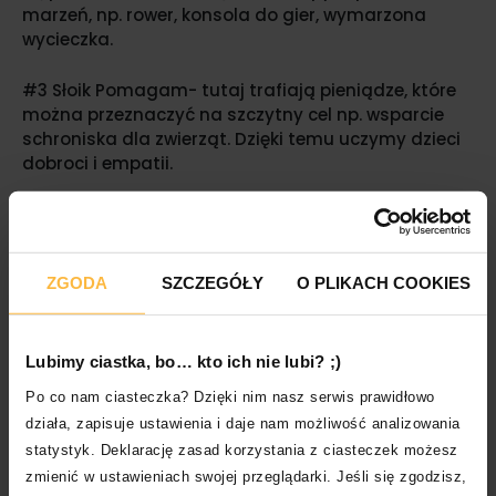
marzeń, np. rower, konsola do gier, wymarzona
wycieczka.
#3 Słoik Pomagam- tutaj trafiają pieniądze, które
można przeznaczyć na szczytny cel np. wsparcie
schroniska dla zwierząt. Dzięki temu uczymy dzieci
dobroci i empatii.
Jeśli mamy w domu starszą pociechę, trzeci słoik
możemy przeznaczyć na inwestycje. Wytłumacz
dziecku, że pieniądze z tego słoika może w
ZGODA
SZCZEGÓŁY
O PLIKACH COOKIES
przyszłości podwoić lub nawet potroić. W jaki
sposób? Niech dziecko wykaże się kreatywnością i
wymyśli jak mogłoby wydać te pieniądze, żeby
zarobić kolejne. Być może dzięki temu kiedyś
Lubimy ciastka, bo… kto ich nie lubi? ;)
stworzy dużą, dobrze prosperującą firmę?
Po co nam ciasteczka? Dzięki nim nasz serwis prawidłowo
działa, zapisuje ustawienia i daje nam możliwość analizowania
Oszczędzanie a pożyczanie
statystyk. Deklarację zasad korzystania z ciasteczek możesz
zmienić w ustawieniach swojej przeglądarki. Jeśli się zgodzisz,
Częstym błędem popełnianym przez dorosłych jest