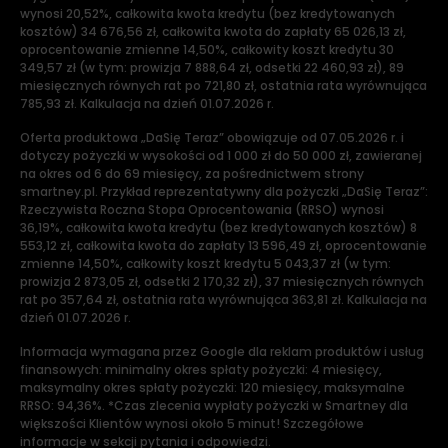
wynosi 20,52%, całkowita kwota kredytu (bez kredytowanych
kosztów) 34 676,56 zł, całkowita kwota do zapłaty 65 026,13 zł,
oprocentowanie zmienne 14,50%, całkowity koszt kredytu 30
349,57 zł (w tym: prowizja 7 888,64 zł, odsetki 22 460,93 zł), 89
miesięcznych równych rat po 721,80 zł, ostatnia rata wyrównująca
785,93 zł. Kalkulacja na dzień 01.07.2026 r.
Oferta produktowa „DaSię Teraz” obowiązuje od 07.05.2026 r. i
dotyczy pożyczki w wysokości od 1 000 zł do 50 000 zł, zawieranej
na okres od 6 do 69 miesięcy, za pośrednictwem strony
smartney.pl. Przykład reprezentatywny dla pożyczki „DaSię Teraz”:
Rzeczywista Roczna Stopa Oprocentowania (RRSO) wynosi
36,19%, całkowita kwota kredytu (bez kredytowanych kosztów) 8
553,12 zł, całkowita kwota do zapłaty 13 596,49 zł, oprocentowanie
zmienne 14,50%, całkowity koszt kredytu 5 043,37 zł (w tym:
prowizja 2 873,05 zł, odsetki 2 170,32 zł), 37 miesięcznych równych
rat po 357,64 zł, ostatnia rata wyrównująca 363,81 zł. Kalkulacja na
dzień 01.07.2026 r.
Informacja wymagana przez Google dla reklam produktów i usług
finansowych: minimalny okres spłaty pożyczki: 4 miesięcy,
maksymalny okres spłaty pożyczki: 120 miesięcy, maksymalne
RRSO: 94,36%. *Czas zlecenia wypłaty pożyczki w Smartney dla
większości Klientów wynosi około 5 minut! Szczegółowe
informacje w sekcji pytania i odpowiedzi.