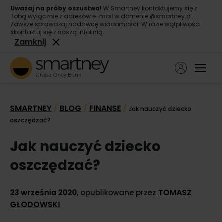
Uważaj na próby oszustwa!
W Smartney kontaktujemy się z
Tobą wyłącznie z adresów e-mail w domenie @smartney.pl.
Zawsze sprawdzaj nadawcę wiadomości. W razie wątpliwości
skontaktuj się z naszą infolinią.
Zamknij
Ope
Pożyczka gotówkowa
SMARTNEY
BLOG
FINANSE
/
/
/
Jak nauczyć dziecko
Pożyczka konsolidacyjna
oszczędzać?
O nas
Jak nauczyć dziecko
Kontakt
oszczędzać?
TOMASZ
23 września 2020
, opublikowane przez
GŁODOWSKI