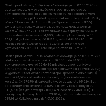
Oferta produktowa „DaSię Więcej” obowiązuje od 07.05.2026 r. r. i
dotyczy pożyczki w wysokości od 81 000 zł do 150 000 zł,
zawieranej na okres od 98 do 120 miesięcy, za pośrednictwem
strony smartney.pl. Przykład reprezentatywny dla pożyczki „DaSię
Więcej”: Rzeczywista Roczna Stopa Oprocentowania (RRSO)
wynosi 17,11%, całkowita kwota kredytu (bez kredytowanych
kosztów) 105 277,78 zł, całkowita kwota do zapłaty 203 951,62 zł,
oprocentowanie zmienne 14,50%, całkowity koszt kredytu 98
673,84 zł (w tym: prowizja 10 111,54 zł, odsetki 88 562,30 zł), 112
miesięcznych równych rat po 1 802,46 zł, ostatnia rata
wyrównująca 2 076,10 zł. Kalkulacja na dzień 01.07.2026 r.
Oferta produktowa „DaSię Wygodnie” obowiązuje od 07.05.2026 r.
i dotyczy pożyczki w wysokości od 10 000 zł do 80 000 zł,
zawieranej na okres od 72 do 96 miesięcy za pośrednictwem
strony smartney.pl. Przykład reprezentatywny dla pożyczki „DaSię
Wygodnie”: Rzeczywista Roczna Stopa Oprocentowania (RRSO)
wynosi 20,52%, całkowita kwota kredytu (bez kredytowanych
kosztów) 34 676,56 zł, całkowita kwota do zapłaty 65 026,13 zł,
oprocentowanie zmienne 14,50%, całkowity koszt kredytu 30
349,57 zł (w tym: prowizja 7 888,64 zł, odsetki 22 460,93 zł), 89
miesięcznych równych rat po 721,80 zł, ostatnia rata wyrównująca
785,93 zł. Kalkulacja na dzień 01.07.2026 r.