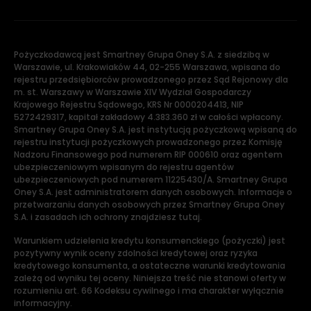
Pożyczkodawcą jest Smartney Grupa Oney S.A. z siedzibą w
Warszawie, ul. Krakowiaków 44, 02-255 Warszawa, wpisana do
rejestru przedsiębiorców prowadzonego przez Sąd Rejonowy dla
m. st. Warszawy w Warszawie XIV Wydział Gospodarczy
Krajowego Rejestru Sądowego, KRS Nr 0000204413, NIP
5272429317, kapitał zakładowy 4.383.360 zł w całości wpłacony.
Smartney Grupa Oney S.A. jest instytucją pożyczkową wpisaną do
rejestru instytucji pożyczkowych prowadzonego przez Komisję
Nadzoru Finansowego pod numerem RIP 000610 oraz agentem
ubezpieczeniowym wpisanym do rejestru agentów
ubezpieczeniowych pod numerem 11225430/A. Smartney Grupa
Oney S.A. jest administratorem danych osobowych. Informacje o
przetwarzaniu danych osobowych przez Smartney Grupa Oney
S.A. i zasadach ich ochrony znajdziesz tutaj.
Warunkiem udzielenia kredytu konsumenckiego (pożyczki) jest
pozytywny wynik oceny zdolności kredytowej oraz ryzyka
kredytowego konsumenta, a ostateczne warunki kredytowania
zależą od wyniku tej oceny. Niniejsza treść nie stanowi oferty w
rozumieniu art. 66 Kodeksu cywilnego i ma charakter wyłącznie
informacyjny.