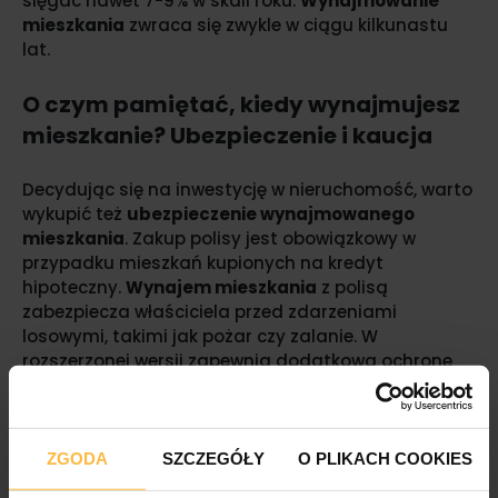
sięgać nawet 7-9% w skali roku.
Wynajmowanie
mieszkania
zwraca się zwykle w ciągu kilkunastu
lat.
O czym pamiętać, kiedy wynajmujesz
mieszkanie? Ubezpieczenie i kaucja
Decydując się na inwestycję w nieruchomość, warto
wykupić też
ubezpieczenie wynajmowanego
mieszkania
. Zakup polisy jest obowiązkowy w
przypadku mieszkań kupionych na kredyt
hipoteczny.
Wynajem mieszkania
z polisą
zabezpiecza właściciela przed zdarzeniami
losowymi, takimi jak pożar czy zalanie. W
rozszerzonej wersji zapewnia dodatkową ochronę
między innymi przed wandalizmem i dewastacją.
Ubezpieczenie wynajmowanego mieszkania
kosztuje ok. 250-350 zł za rok.
ZGODA
SZCZEGÓŁY
O PLIKACH COOKIES
Często zdarza się, że w chwili zmiany lokatorów