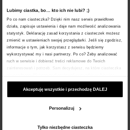
nieruchomość wymaga od właściciela remontu lub
odświeżenia. Popularnym rozwiązaniem jest kaucja,
Lubimy ciastka, bo… kto ich nie lubi? ;)
służąca pokryciu ewentualnych wydatków. Zwykle
Po co nam ciasteczka? Dzięki nim nasz serwis prawidłowo
wynosi ona wysokość jednomiesięcznego czynszu
działa, zapisuje ustawienia i daje nam możliwość analizowania
ustalonego dla oddanego na
wynajem
statystyk. Deklarację zasad korzystania z ciasteczek możesz
mieszkania
.
zmienić w ustawieniach swojej przeglądarki. Jeśli się zgodzisz,
informacje o tym, jak korzystasz z serwisu będziemy
Na co jeszcze uważać podczas
wykorzystywać my i nasi partnerzy. Po co? Żeby analizować
wynajmu mieszkania?
ruch w serwisie i dobierać treści reklamowe do Twoich
zainteresowań i potrzeb. Sam decydujesz, na które ciasteczka
Przed nieuczciwymi praktykami lokatorów można
się zgadzasz. Możesz zaakceptować wszystkie wybierając
zabezpieczyć się starannie sformułowaną umową o
„Akceptuje wszystkie i przechodzę DALEJ”; dostosować
wynajem mieszkania
. W jej treści należy zawrzeć:
Akceptuję wszystkie i przechodzę DALEJ
ciasteczka używając opcji „Personalizuj”; odmówić ciasteczek,
kwotę czynszu, koszty ponoszone przez najemców,
które nie są niezbędne: klikając „Tylko niezbędne ciasteczka”.
zasady ponoszenia tych kosztów, sposób i daty
płatności czynszu oraz zasady rozwiązania umowy.
Więcej o ciasteczkach:
POLITYKA COOKIES
.
Personalizuj
Zgodnie z prawem, właściciel mieszkania nie może
wyrzucić najemcy z
wynajmowanego mieszkania
.
Tylko niezbędne ciasteczka
Warto więc podpisać u notariusza dodatkową