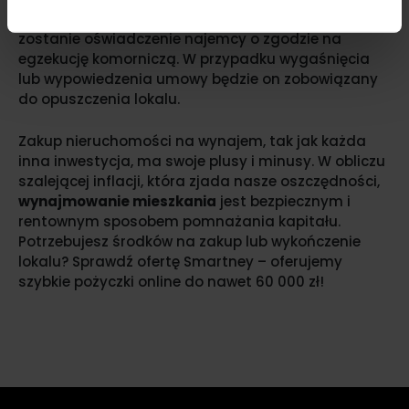
umowę o najmie okazjonalnym, w której zawarte
zostanie oświadczenie najemcy o zgodzie na
egzekucję komorniczą. W przypadku wygaśnięcia
lub wypowiedzenia umowy będzie on zobowiązany
do opuszczenia lokalu.
Zakup nieruchomości na wynajem, tak jak każda
inna inwestycja, ma swoje plusy i minusy. W obliczu
szalejącej inflacji, która zjada nasze oszczędności,
wynajmowanie mieszkania
jest bezpiecznym i
rentownym sposobem pomnażania kapitału.
Potrzebujesz środków na zakup lub wykończenie
lokalu? Sprawdź ofertę Smartney – oferujemy
szybkie pożyczki online do nawet 60 000 zł!