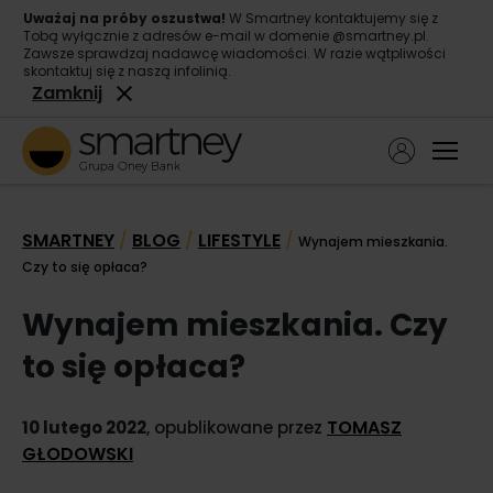
Uważaj na próby oszustwa!
W Smartney kontaktujemy się z
Tobą wyłącznie z adresów e-mail w domenie @smartney.pl.
Zawsze sprawdzaj nadawcę wiadomości. W razie wątpliwości
skontaktuj się z naszą infolinią.
Zamknij
Ope
Pożyczka gotówkowa
SMARTNEY
BLOG
LIFESTYLE
/
/
/
Wynajem mieszkania.
Pożyczka konsolidacyjna
Czy to się opłaca?
O nas
Wynajem mieszkania. Czy
Kontakt
to się opłaca?
TOMASZ
10 lutego 2022
, opublikowane przez
GŁODOWSKI