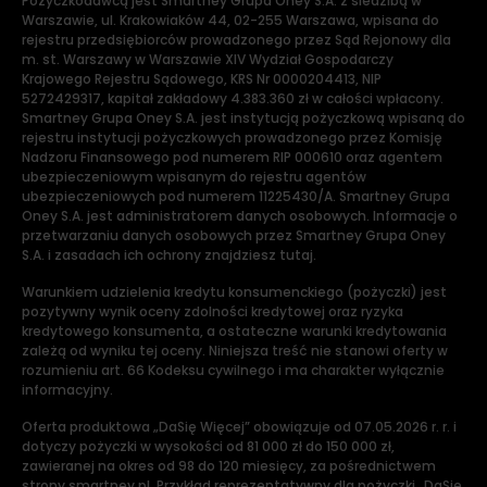
Pożyczkodawcą jest Smartney Grupa Oney S.A. z siedzibą w
Warszawie, ul. Krakowiaków 44, 02-255 Warszawa, wpisana do
rejestru przedsiębiorców prowadzonego przez Sąd Rejonowy dla
m. st. Warszawy w Warszawie XIV Wydział Gospodarczy
Krajowego Rejestru Sądowego, KRS Nr 0000204413, NIP
5272429317, kapitał zakładowy 4.383.360 zł w całości wpłacony.
Smartney Grupa Oney S.A. jest instytucją pożyczkową wpisaną do
rejestru instytucji pożyczkowych prowadzonego przez Komisję
Nadzoru Finansowego pod numerem RIP 000610 oraz agentem
ubezpieczeniowym wpisanym do rejestru agentów
ubezpieczeniowych pod numerem 11225430/A. Smartney Grupa
Oney S.A. jest administratorem danych osobowych. Informacje o
przetwarzaniu danych osobowych przez Smartney Grupa Oney
S.A. i zasadach ich ochrony znajdziesz tutaj.
Warunkiem udzielenia kredytu konsumenckiego (pożyczki) jest
pozytywny wynik oceny zdolności kredytowej oraz ryzyka
kredytowego konsumenta, a ostateczne warunki kredytowania
zależą od wyniku tej oceny. Niniejsza treść nie stanowi oferty w
rozumieniu art. 66 Kodeksu cywilnego i ma charakter wyłącznie
informacyjny.
Oferta produktowa „DaSię Więcej” obowiązuje od 07.05.2026 r. r. i
dotyczy pożyczki w wysokości od 81 000 zł do 150 000 zł,
zawieranej na okres od 98 do 120 miesięcy, za pośrednictwem
strony smartney.pl. Przykład reprezentatywny dla pożyczki „DaSię