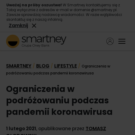
Uważaj na próby oszustwa!
W Smartney kontaktujemy się z
Tobą wyłącznie z adresów e-mail w domenie @smartney.pl.
Zawsze sprawdzaj nadawcę wiadomości. W razie wątpliwości
skontaktuj się z naszą infolinią.
Zamknij
Ope
Pożyczka gotówkowa
SMARTNEY
BLOG
LIFESTYLE
/
/
/
Ograniczenia w
Pożyczka konsolidacyjna
podróżowaniu podczas pandemii koronawirusa
O nas
Ograniczenia w
Kontakt
podróżowaniu podczas
pandemii koronawirusa
TOMASZ
1 lutego 2021
, opublikowane przez