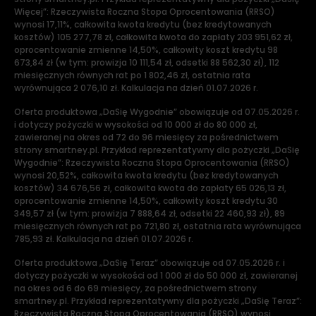
Więcej”: Rzeczywista Roczna Stopa Oprocentowania (RRSO)
wynosi 17,11%, całkowita kwota kredytu (bez kredytowanych
kosztów) 105 277,78 zł, całkowita kwota do zapłaty 203 951,62 zł,
oprocentowanie zmienne 14,50%, całkowity koszt kredytu 98
673,84 zł (w tym: prowizja 10 111,54 zł, odsetki 88 562,30 zł), 112
miesięcznych równych rat po 1 802,46 zł, ostatnia rata
wyrównująca 2 076,10 zł. Kalkulacja na dzień 01.07.2026 r.
Oferta produktowa „DaSię Wygodnie” obowiązuje od 07.05.2026 r.
i dotyczy pożyczki w wysokości od 10 000 zł do 80 000 zł,
zawieranej na okres od 72 do 96 miesięcy za pośrednictwem
strony smartney.pl. Przykład reprezentatywny dla pożyczki „DaSię
Wygodnie”: Rzeczywista Roczna Stopa Oprocentowania (RRSO)
wynosi 20,52%, całkowita kwota kredytu (bez kredytowanych
kosztów) 34 676,56 zł, całkowita kwota do zapłaty 65 026,13 zł,
oprocentowanie zmienne 14,50%, całkowity koszt kredytu 30
349,57 zł (w tym: prowizja 7 888,64 zł, odsetki 22 460,93 zł), 89
miesięcznych równych rat po 721,80 zł, ostatnia rata wyrównująca
785,93 zł. Kalkulacja na dzień 01.07.2026 r.
Oferta produktowa „DaSię Teraz” obowiązuje od 07.05.2026 r. i
dotyczy pożyczki w wysokości od 1 000 zł do 50 000 zł, zawieranej
na okres od 6 do 69 miesięcy, za pośrednictwem strony
smartney.pl. Przykład reprezentatywny dla pożyczki „DaSię Teraz”:
Rzeczywista Roczna Stopa Oprocentowania (RRSO) wynosi