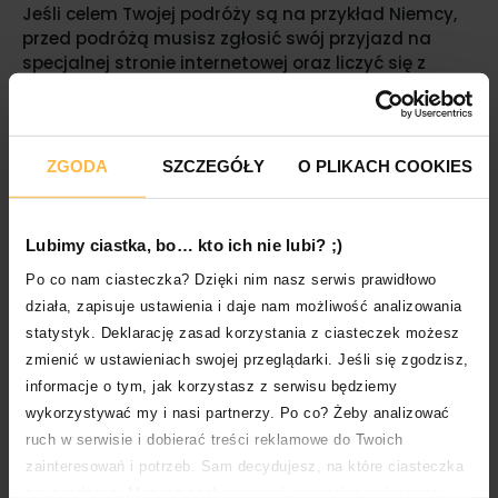
Jeśli celem Twojej podróży są na przykład Niemcy,
przed podróżą musisz zgłosić swój przyjazd na
specjalnej stronie internetowej oraz liczyć się z
obowiązkiem odbycia kwarantanny.
Bezpieczne podróżowanie – jakie zasady
obowiązują?
ZGODA
SZCZEGÓŁY
O PLIKACH COOKIES
Bezpieczne podróżowanie to przede wszystkim
rozważne podróżowanie. W dobie koronawirusa,
Lubimy ciastka, bo… kto ich nie lubi? ;)
zasady bezpiecznego podróżowania wynikają
Po co nam ciasteczka? Dzięki nim nasz serwis prawidłowo
przede wszystkim ze środków ostrożności i
działa, zapisuje ustawienia i daje nam możliwość analizowania
instrukcji higieny wydanych przez władze krajowe
statystyk. Deklarację zasad korzystania z ciasteczek możesz
poszczególnych państw. Komisja Europejska
przygotowała jednak szereg zasad bezpiecznego
zmienić w ustawieniach swojej przeglądarki. Jeśli się zgodzisz,
podróżowania, które mają zminimalizować ryzyko
informacje o tym, jak korzystasz z serwisu będziemy
rozprzestrzeniania się wirusa.
wykorzystywać my i nasi partnerzy. Po co? Żeby analizować
ruch w serwisie i dobierać treści reklamowe do Twoich
Wśród zaleceń znajdziemy te dotyczące między
zainteresowań i potrzeb. Sam decydujesz, na które ciasteczka
innymi przestrzegania dystansu społecznego
się zgadzasz. Możesz zaakceptować wszystkie wybierając