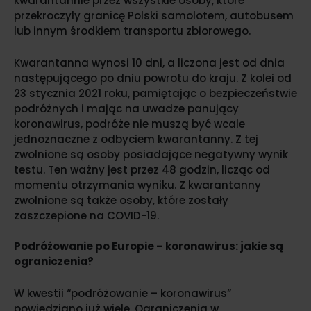
kwarantannie przez wszystkie osoby, które
przekroczyły granicę Polski samolotem, autobusem
lub innym środkiem transportu zbiorowego.
Kwarantanna wynosi 10 dni, a liczona jest od dnia
następującego po dniu powrotu do kraju. Z kolei od
23 stycznia 2021 roku, pamiętając o bezpieczeństwie
podróżnych i mając na uwadze panujący
koronawirus, podróże nie muszą być wcale
jednoznaczne z odbyciem kwarantanny. Z tej
zwolnione są osoby posiadające negatywny wynik
testu. Ten ważny jest przez 48 godzin, licząc od
momentu otrzymania wyniku. Z kwarantanny
zwolnione są także osoby, które zostały
zaszczepione na COVID-19.
Podróżowanie po Europie – koronawirus: jakie są
ograniczenia?
W kwestii “podróżowanie – koronawirus”
powiedziano już wiele. Ograniczenia w