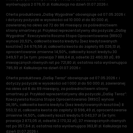
wyrównująca 2 076,10 zł. Kalkulacja na dzień 01.07.2026 r.
Oferta produktowa „DaSię Wygodnie” obowiązuje od 07.05.2026 r.
i dotyczy pożyczki w wysokości od 10 000 zł do 80 000 zł,
zawieranej na okres od 72 do 96 miesięcy za pośrednictwem
strony smartney.pl. Przykład reprezentatywny dla pożyczki „DaSię
Wygodnie”: Rzeczywista Roczna Stopa Oprocentowania (RRSO)
wynosi 20,52%, całkowita kwota kredytu (bez kredytowanych
kosztów) 34 676,56 zł, całkowita kwota do zapłaty 65 026,13 zł,
oprocentowanie zmienne 14,50%, całkowity koszt kredytu 30
349,57 zł (w tym: prowizja 7 888,64 zł, odsetki 22 460,93 zł), 89
miesięcznych równych rat po 721,80 zł, ostatnia rata wyrównująca
785,93 zł. Kalkulacja na dzień 01.07.2026 r.
Oferta produktowa „DaSię Teraz” obowiązuje od 07.05.2026 r. i
dotyczy pożyczki w wysokości od 1 000 zł do 50 000 zł, zawieranej
na okres od 6 do 69 miesięcy, za pośrednictwem strony
smartney.pl. Przykład reprezentatywny dla pożyczki „DaSię Teraz”:
Rzeczywista Roczna Stopa Oprocentowania (RRSO) wynosi
36,19%, całkowita kwota kredytu (bez kredytowanych kosztów) 8
553,12 zł, całkowita kwota do zapłaty 13 596,49 zł, oprocentowanie
zmienne 14,50%, całkowity koszt kredytu 5 043,37 zł (w tym:
prowizja 2 873,05 zł, odsetki 2 170,32 zł), 37 miesięcznych równych
rat po 357,64 zł, ostatnia rata wyrównująca 363,81 zł. Kalkulacja na
dzień 01.07.2026 r.