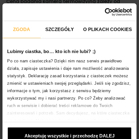
Cena badania kamerą termowizyjną zależy od
rodzaju i stopnia złożoności obiektu. Koszt wraz z
raportem wynosi dla domów jednorodzinnych ok.
800-1300 zł. Badanie bez raportu to wydatek rzędu
400-700 zł. Za wypożyczenie samej kamery
ZGODA
SZCZEGÓŁY
O PLIKACH COOKIES
termowizyjnej zapłacimy ok. 250-500 zł za dzień.
Pamiętajmy jednak, że nawet starannie wykonane
Lubimy ciastka, bo… kto ich nie lubi? ;)
termogramy bez profesjonalnej analizy będą nam
Po co nam ciasteczka? Dzięki nim nasz serwis prawidłowo
zupełnie nieprzydatne. Dlatego też zdecydowanie
działa, zapisuje ustawienia i daje nam możliwość analizowania
lepsze, mimo wyższych kosztów, jest badanie
statystyk. Deklarację zasad korzystania z ciasteczek możesz
termowizyjne ze szczegółowym raportem.
Wykonanie badania i wynikających z raportu
zmienić w ustawieniach swojej przeglądarki. Jeśli się zgodzisz,
poprawek to spory wydatek – pomocna w jego
informacje o tym, jak korzystasz z serwisu będziemy
pokryciu będzie wygodna pożyczka Smartney.
wykorzystywać my i nasi partnerzy. Po co? Żeby analizować
ruch w serwisie i dobierać treści reklamowe do Twoich
Kamera na podczerwień – samemu czy
zainteresowań i potrzeb. Sam decydujesz, na które ciasteczka
z pomocą profesjonalnej firmy?
się zgadzasz. Możesz zaakceptować wszystkie wybierając
„Akceptuje wszystkie i przechodzę DALEJ”; dostosować
Akceptuję wszystkie i przechodzę DALEJ
ciasteczka używając opcji „Personalizuj”; odmówić ciasteczek,
Kamera termowizyjna budowlana nie jest