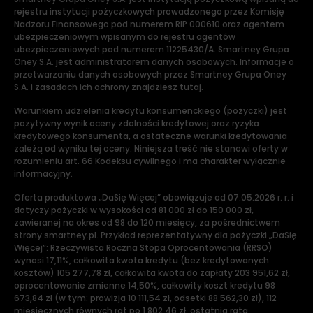
rejestru instytucji pożyczkowych prowadzonego przez Komisję
Nadzoru Finansowego pod numerem RIP 000610 oraz agentem
ubezpieczeniowym wpisanym do rejestru agentów
ubezpieczeniowych pod numerem 11225430/A. Smartney Grupa
Oney S.A. jest administratorem danych osobowych. Informacje o
przetwarzaniu danych osobowych przez Smartney Grupa Oney
S.A. i zasadach ich ochrony znajdziesz tutaj.
Warunkiem udzielenia kredytu konsumenckiego (pożyczki) jest
pozytywny wynik oceny zdolności kredytowej oraz ryzyka
kredytowego konsumenta, a ostateczne warunki kredytowania
zależą od wyniku tej oceny. Niniejsza treść nie stanowi oferty w
rozumieniu art. 66 Kodeksu cywilnego i ma charakter wyłącznie
informacyjny.
Oferta produktowa „DaSię Więcej” obowiązuje od 07.05.2026 r. r. i
dotyczy pożyczki w wysokości od 81 000 zł do 150 000 zł,
zawieranej na okres od 98 do 120 miesięcy, za pośrednictwem
strony smartney.pl. Przykład reprezentatywny dla pożyczki „DaSię
Więcej”: Rzeczywista Roczna Stopa Oprocentowania (RRSO)
wynosi 17,11%, całkowita kwota kredytu (bez kredytowanych
kosztów) 105 277,78 zł, całkowita kwota do zapłaty 203 951,62 zł,
oprocentowanie zmienne 14,50%, całkowity koszt kredytu 98
673,84 zł (w tym: prowizja 10 111,54 zł, odsetki 88 562,30 zł), 112
miesięcznych równych rat po 1 802,46 zł, ostatnia rata