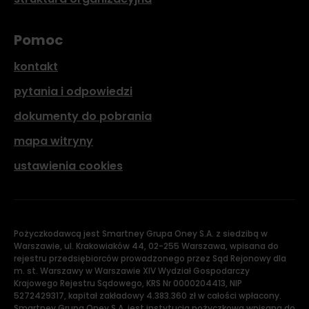
Pomoc
kontakt
pytania i odpowiedzi
dokumenty do pobrania
mapa witryny
ustawienia cookies
Pożyczkodawcą jest Smartney Grupa Oney S.A. z siedzibą w
Warszawie, ul. Krakowiaków 44, 02-255 Warszawa, wpisana do
rejestru przedsiębiorców prowadzonego przez Sąd Rejonowy dla
m. st. Warszawy w Warszawie XIV Wydział Gospodarczy
Krajowego Rejestru Sądowego, KRS Nr 0000204413, NIP
5272429317, kapitał zakładowy 4.383.360 zł w całości wpłacony.
Smartney Grupa Oney S.A. jest instytucją pożyczkową wpisaną do