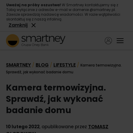
Uważaj na próby oszustwa!
W Smartney kontaktujemy się z
Tobą wyłącznie z adresów e-mail w domenie @smartney.pl.
Zawsze sprawdzaj nadawcę wiadomości. W razie wątpliwości
skontaktuj się z naszą infolinią.
Zamknij
Ope
Pożyczka gotówkowa
SMARTNEY
BLOG
LIFESTYLE
/
/
/
Kamera termowizyjna.
Pożyczka konsolidacyjna
Sprawdź, jak wykonać badanie domu
O nas
Kamera termowizyjna.
Kontakt
Sprawdź, jak wykonać
badanie domu
TOMASZ
10 lutego 2022
, opublikowane przez